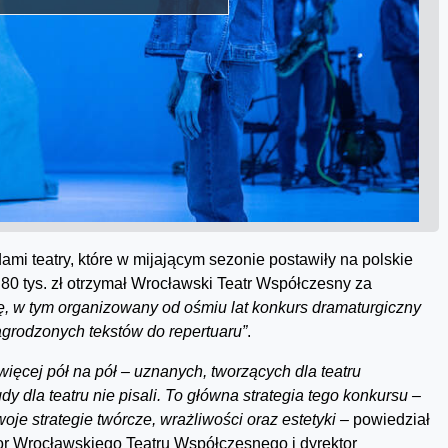
ami teatry, które w mijającym sezonie postawiły na polskie
0 tys. zł otrzymał Wrocławski Teatr Współczesny za
, w tym organizowany od ośmiu lat konkurs dramaturgiczny
agrodzonych tekstów do repertuaru”
.
ięcej pół na pół – uznanych, tworzących dla teatru
dy dla teatru nie pisali. To główna strategia tego konkursu –
je strategie twórcze, wrażliwości oraz estetyki –
powiedział
tor Wrocławskiego Teatru Współczesnego i dyrektor