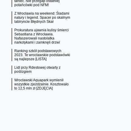
taniec. Nie przegap ostatniej
potańcówki pod NFM!
Z Wrocławia na weekend: Śladami
natury i legend. Spacer po skalnym
labiryncie Błędnych Skał
Prokuratura ujawnia kulisy śmierci
Sebastiana z Wrocławia.
Nafaszerowali nastolatka
narkotykami i zamknęli drzwi
Ranking szkół podstawowych
2023. Te wrocławskie podstawówki
są najlepsze [LISTA]
Lidl przy Rdestowej otwarty z
poślizgiem
Wrocławski Aquapark wymienił
wszystkie zjeżdżalnie. Kosztowało
to 12,5 mln zł [ZDJĘCIA]