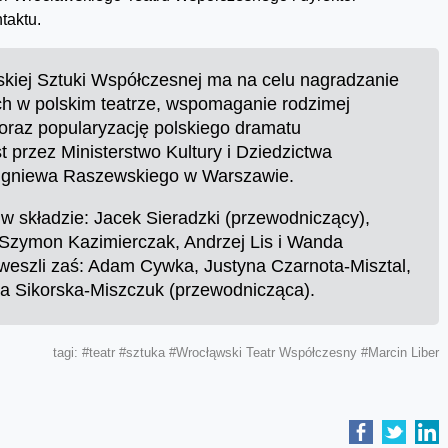
taktu.
kiej Sztuki Współczesnej ma na celu nagradzanie
h w polskim teatrze, wspomaganie rodzimej
h oraz popularyzację polskiego dramatu
przez Ministerstwo Kultury i Dziedzictwa
Zbigniewa Raszewskiego w Warszawie.
w składzie: Jacek Sieradzki (przewodniczący),
, Szymon Kazimierczak, Andrzej Lis i Wanda
weszli zaś: Adam Cywka, Justyna Czarnota-Misztal,
ta Sikorska-Miszczuk (przewodnicząca).
tagi:
#teatr
#sztuka
#Wrocłąwski Teatr Współczesny
#Marcin Liber