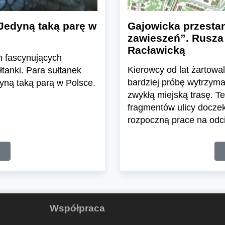
Jedyną taką parę w
Gajowicka przesta
zawieszeń”. Rusza
Racławicką
h fascynujących
Kierowcy od lat żartowa
tanki. Para sułtanek
bardziej próbę wytrzym
yną taką parą w Polsce.
zwykłą miejską trasę. T
fragmentów ulicy doczek
rozpoczną prace na odcin
Współpraca