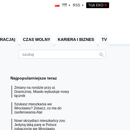
•
RSS
•
Tryb EKO
✖
RACJA)
CZAS WOLNY
KARIERA I BIZNES
TV
Najpopularniejsze teraz
Zmiany na rondzie przy ul.
Granicznej. Miasto wybuduje nowy
łącznik
Szukasz mieszkania we
Wrocławiu? Zobacz, co ma do
zaoferowania Atal
Nowi skrzydlaci mieszkańcy zoo.
Jedyną taką parę w Polsce
zobaczycie we Wrocławiu