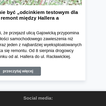
nie być „odcinkiem testowym dla
 remont między Hallera a
li, że przejazd ulicą Gajowicką przypomina
ałości samochodowego zawieszenia niż
eraz jeden z najbardziej wyeksploatowanych
a się remontu. Od 8 sierpnia drogowcy
ku od al. Hallera do ul. Racławickiej.
przeczytaj więcej
Social media: