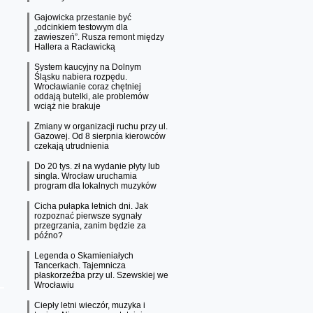
Gajowicka przestanie być
„odcinkiem testowym dla
zawieszeń”. Rusza remont między
Hallera a Racławicką
System kaucyjny na Dolnym
Śląsku nabiera rozpędu.
Wrocławianie coraz chętniej
oddają butelki, ale problemów
wciąż nie brakuje
Zmiany w organizacji ruchu przy ul.
Gazowej. Od 8 sierpnia kierowców
czekają utrudnienia
Do 20 tys. zł na wydanie płyty lub
singla. Wrocław uruchamia
program dla lokalnych muzyków
Cicha pułapka letnich dni. Jak
rozpoznać pierwsze sygnały
przegrzania, zanim będzie za
późno?
Legenda o Skamieniałych
Tancerkach. Tajemnicza
płaskorzeźba przy ul. Szewskiej we
Wrocławiu
Ciepły letni wieczór, muzyka i