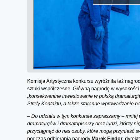
Komisja Artystyczna konkursu wyróżniła też nagrod
sztuki współczesne. Główną nagrodę w wysokości 8
„konsekwentne inwestowanie w polską dramaturgię
Strefy Kontaktu
, a także staranne wprowadzanie n
–
Do udziału w tym konkursie zapraszamy – mniej w
dramaturgów i dramatopisarzy oraz ludzi, którzy nig
przyciągnąć do nas osoby, które mogą przynieść swo
podczas odbierania nagrody
Marek Fiedor
, dyrek