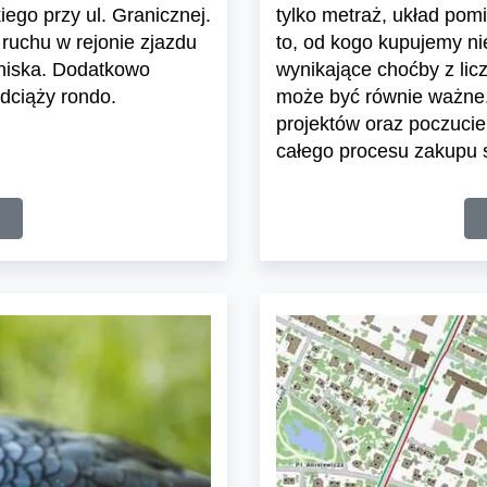
ego przy ul. Granicznej.
tylko metraż, układ pom
ruchu w rejonie zjazdu
to, od kogo kupujemy n
tniska. Dodatkowo
wynikające choćby z lic
dciąży rondo.
może być równie ważne.
projektów oraz poczuci
całego procesu zakupu s