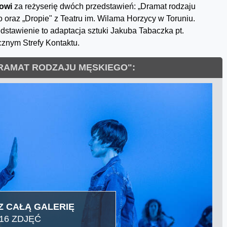
owi
za reżyserię dwóch przedstawień: „Dramat rodzaju
oraz „Dropie" z Teatru im. Wilama Horzycy w Toruniu.
stawienie to adaptacja sztuki Jakuba Tabaczka pt.
cznym Strefy Kontaktu.
DRAMAT RODZAJU MĘSKIEGO":
 CAŁĄ GALERIĘ
16 ZDJĘĆ