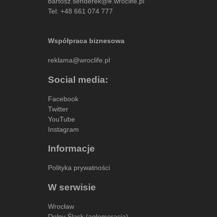
bartosz.senderek@e.wroclife.pl
Tel:
+48 661 074 777
Współpraca biznesowa
reklama@wroclife.pl
Social media:
Facebook
Twitter
YouTube
Instagram
Informacje
Polityka prywatności
W serwisie
Wrocław
Dolny Śląsk (aglomeracja)