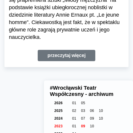
podstawie książki ubiegłorocznej noblistki w
dziedzinie literatury Annie Ernaux pt. „Le jeune
homme”. Ciekawostką jest fakt, że w spektaklu
główne role zagrają prywatnie uczeń i jego
nauczycielka.
przeczytaj więcej
#Wrocłąwski Teatr
Współczesny - archiwum
2026
01
05
2025
02
03
06
10
2024
01
07
09
10
2023
01
09
10