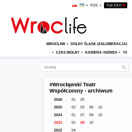
•
RSS
•
Tryb EKO
✖
WROCŁAW
•
DOLNY ŚLĄSK (AGLOMERACJA)
•
CZAS WOLNY
•
KARIERA I BIZNES
•
TV
#Wrocłąwski Teatr
Współczesny - archiwum
2026
01
05
2025
02
03
06
10
2024
01
07
09
10
2023
01
09
10
2022
04