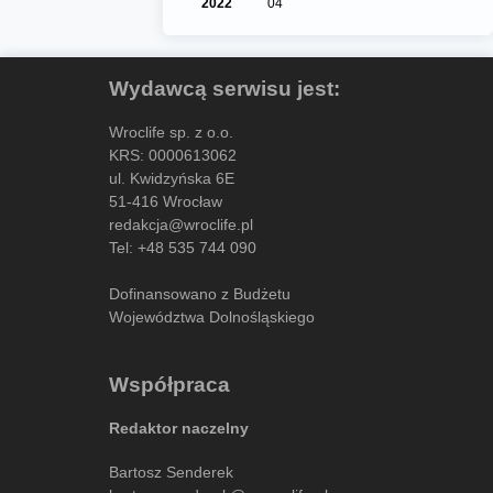
2022
04
Wydawcą serwisu jest:
Wroclife sp. z o.o.
KRS: 0000613062
ul. Kwidzyńska 6E
51-416 Wrocław
redakcja@wroclife.pl
Tel:
+48 535 744 090
Dofinansowano z Budżetu
Województwa Dolnośląskiego
Współpraca
Redaktor naczelny
Bartosz Senderek