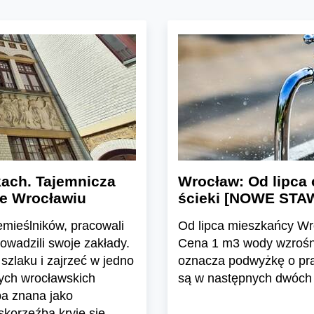
ach. Tajemnicza
Wrocław: Od lipca 
we Wrocławiu
ścieki [NOWE STA
emieślników, pracowali
Od lipca mieszkańcy Wro
rowadzili swoje zakłady.
Cena 1 m3 wody wzrośnie
szlaku i zajrzeć w jedno
oznacza podwyżkę o pr
nych wrocławskich
są w następnych dwóch 
ba znana jako
skorzeźbą kryje się