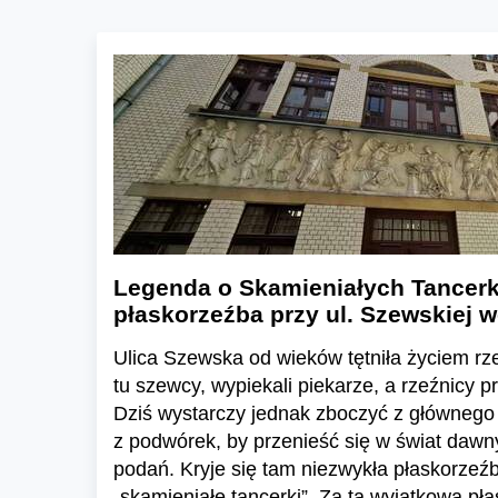
Legenda o Skamieniałych Tancerk
płaskorzeźba przy ul. Szewskiej 
Ulica Szewska od wieków tętniła życiem rz
tu szewcy, wypiekali piekarze, a rzeźnicy p
Dziś wystarczy jednak zboczyć z głównego 
z podwórek, by przenieść się w świat daw
podań. Kryje się tam niezwykła płaskorzeź
„skamieniałe tancerki”. Za tą wyjątkową pła