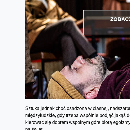
ZOBACZ
Sztuka jednak choć osadzona w ciasnej, nadszarpni
międzyludzkie, gdy trzeba wspólnie podjąć jakąś 
kierować się dobrem wspólnym górę biorą egoizmy, 
na świat.