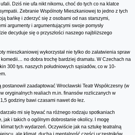
ufali. Dziś nie ufa nikt nikomu, choć do tych co na klatce
ympatii. Zebranie Wspólnoty Mieszkaniowej to jedno z tych
ą bańkę i zderzyć się z osobami od nas starszymi,
cymi argumenty i argumentującymi swoje pomysły
zie decyduje się o przyszłości naszego najbliższego
ty mieszkaniowej wykorzystał nie tylko do załatwienia spraw
a komedii… no dobra trochę bardziej dramatu. W Czechach na
o kin 300 tys. naszych południowych sąsiadów, co w 10-
em.
ą postanowił zaadaptować Wrocławski Teatr Współczesny (w
a w oryginalnych realiach m.in. finansów rozliczanych w
d 1,5 godziny bawi czasami nawet do łez.
zdarzało mi się bywać na różnego rodzaju spotkaniach
 jak i takich o ogólnym dobrostanie okolicy. I mogę
limat tych wydarzeń. Oczywiście jak na sztukę teatralną
iejscu, ale klimat, ducha i mentalność części uczestników