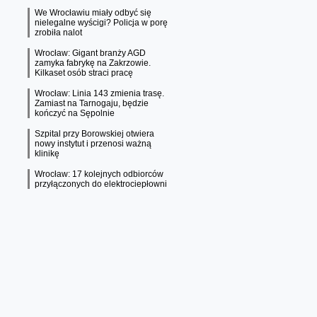
We Wrocławiu miały odbyć się
nielegalne wyścigi? Policja w porę
zrobiła nalot
Wrocław: Gigant branży AGD
zamyka fabrykę na Zakrzowie.
Kilkaset osób straci pracę
Wrocław: Linia 143 zmienia trasę.
Zamiast na Tarnogaju, będzie
kończyć na Sępolnie
Szpital przy Borowskiej otwiera
nowy instytut i przenosi ważną
klinikę
Wrocław: 17 kolejnych odbiorców
przyłączonych do elektrociepłowni