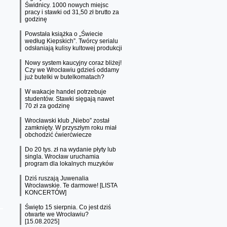
Świdnicy. 1000 nowych miejsc
pracy i stawki od 31,50 zł brutto za
godzinę
Powstała książka o „Świecie
według Kiepskich”. Twórcy serialu
odsłaniają kulisy kultowej produkcji
Nowy system kaucyjny coraz bliżej!
Czy we Wrocławiu gdzieś oddamy
już butelki w butelkomatach?
W wakacje handel potrzebuje
studentów. Stawki sięgają nawet
70 zł za godzinę
Wrocławski klub „Niebo” został
zamknięty. W przyszłym roku miał
obchodzić ćwierćwiecze
Do 20 tys. zł na wydanie płyty lub
singla. Wrocław uruchamia
program dla lokalnych muzyków
Dziś ruszają Juwenalia
Wrocławskie. Te darmowe! [LISTA
KONCERTÓW]
Święto 15 sierpnia. Co jest dziś
otwarte we Wrocławiu?
[15.08.2025]