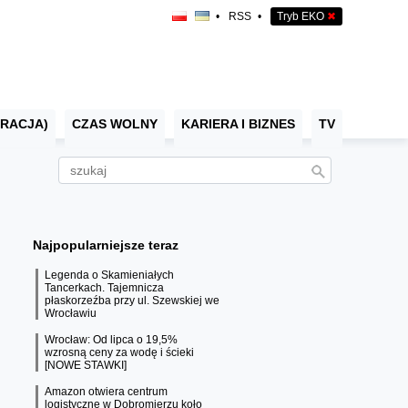
•
RSS
•
Tryb EKO
✖
RACJA)
CZAS WOLNY
KARIERA I BIZNES
TV
Najpopularniejsze teraz
Legenda o Skamieniałych
Tancerkach. Tajemnicza
płaskorzeźba przy ul. Szewskiej we
Wrocławiu
Wrocław: Od lipca o 19,5%
wzrosną ceny za wodę i ścieki
[NOWE STAWKI]
Amazon otwiera centrum
logistyczne w Dobromierzu koło