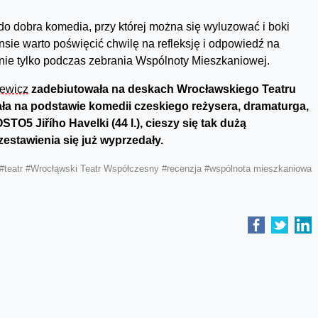
 dobra komedia, przy której można się wyluzować i boki
nsie warto poświęcić chwilę na refleksję i odpowiedź na
to nie tylko podczas zebrania Wspólnoty Mieszkaniowej.
iewicz
zadebiutowała na deskach Wrocławskiego Teatru
ła na podstawie komedii czeskiego reżysera, dramaturga,
STO5 Jiřího Havelki (44 l.), cieszy się tak dużą
zestawienia się już wyprzedały.
#teatr
#Wrocłąwski Teatr Współczesny
#recenzja
#wspólnota mieszkaniowa