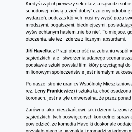
Kiedyś rządził pierwszy sekretarz, a sąsiedzi sobie 
schodowej mówią „dzień dobry” czujemy odrobinę s
wydarzeń, podczas których musimy wyjść poza swoj
młodszymi, bogatszymi, biedniejszymi, posiadają
wyświechtanym hasłem „nie bo nie”. To miejsce, gd
otoczenia, ale też i zderza z licznymi absurdami.
Jiří Havelka
z Pragi obecność na zebraniu wspólno
sąsiedzkich, ale i stworzenia udanego scenariusz
podstawie sztuki powstał film, który przyciągnął d
milionowym społeczeństwie jest niemałym sukces
Po naszej stronie granicy Wspólnotę Mieszkaniow
reż.
Leny Frankiewicz
) i sztuka ta, choć osadzon
koronach, jest na tyle uniwersalna, że przez pona
Zarówno jako mieszkańcowi, jak i dziennikarzowi 
sąsiedzkich, tych poświęconych konkretnej sprawie,
powiedzieć, że komedia Havelki doskonale oddaje k
przystało nieco je uwypukla i gromadzi w jednym m