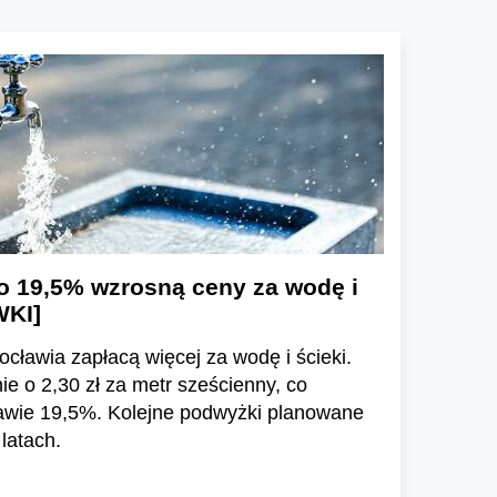
o 19,5% wzrosną ceny za wodę i
WKI]
cławia zapłacą więcej za wodę i ścieki.
 o 2,30 zł za metr sześcienny, co
awie 19,5%. Kolejne podwyżki planowane
latach.