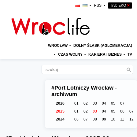
•
RSS
•
Tryb EKO
✖
WROCŁAW
•
DOLNY ŚLĄSK (AGLOMERACJA)
•
CZAS WOLNY
•
KARIERA I BIZNES
•
TV
#Port Lotniczy Wrocław -
archiwum
2026
01
02
03
04
05
07
2025
01
02
03
04
05
06
07
2024
06
07
08
09
10
11
12