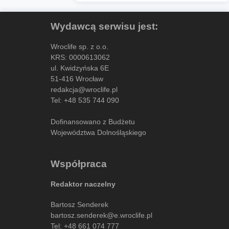
Wydawcą serwisu jest:
Wroclife sp. z o.o.
KRS: 0000613062
ul. Kwidzyńska 6E
51-416 Wrocław
redakcja@wroclife.pl
Tel:
+48 535 744 090
Dofinansowano z Budżetu
Województwa Dolnośląskiego
Współpraca
Redaktor naczelny
Bartosz Senderek
bartosz.senderek@e.wroclife.pl
Tel:
+48 661 074 777