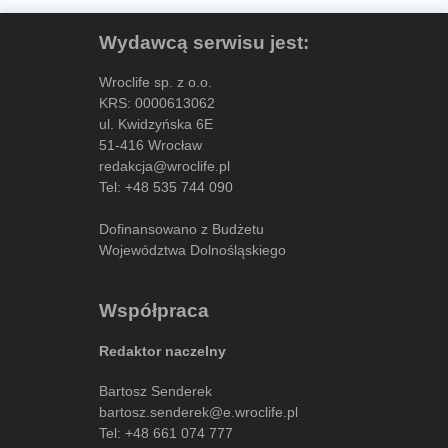
Wydawcą serwisu jest:
Wroclife sp. z o.o.
KRS: 0000613062
ul. Kwidzyńska 6E
51-416 Wrocław
redakcja@wroclife.pl
Tel:
+48 535 744 090
Dofinansowano z Budżetu
Województwa Dolnośląskiego
Współpraca
Redaktor naczelny
Bartosz Senderek
bartosz.senderek@e.wroclife.pl
Tel:
+48 661 074 777