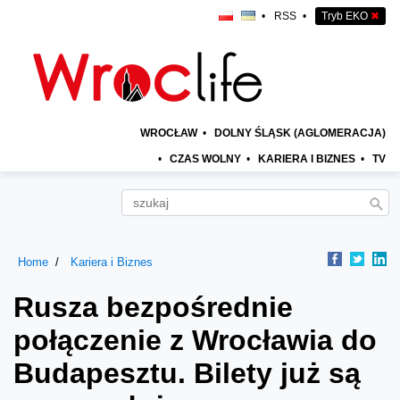
•
RSS
•
Tryb EKO
✖
WROCŁAW
•
DOLNY ŚLĄSK (AGLOMERACJA)
•
CZAS WOLNY
•
KARIERA I BIZNES
•
TV
Home
Kariera i Biznes
Rusza bezpośrednie
połączenie z Wrocławia do
Budapesztu. Bilety już są