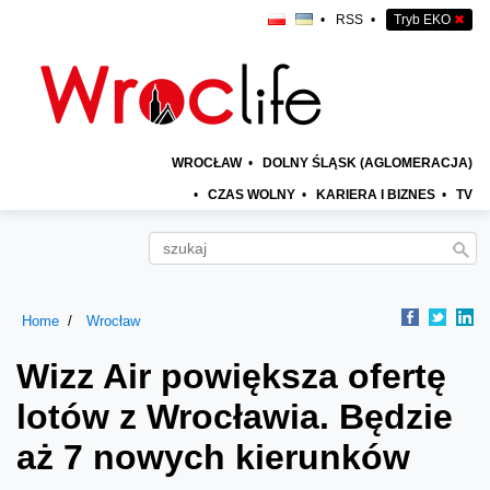
•
RSS
•
Tryb EKO
✖
WROCŁAW
•
DOLNY ŚLĄSK (AGLOMERACJA)
•
CZAS WOLNY
•
KARIERA I BIZNES
•
TV
Home
Wrocław
Wizz Air powiększa ofertę
lotów z Wrocławia. Będzie
aż 7 nowych kierunków