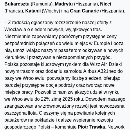
Bukaresztu
(Rumunia),
Madrytu
(Hiszpania),
Nicei
(Francja),
Katanii
(Włochy) i na
Gran Canarię
(Hiszpania).
– Z radością ogłaszamy rozszerzenie naszej oferty z
Wrocławia o siedem nowych, wyjątkowych tras.
Niezmiennie zapewniamy podróżnym przystępne ceny
bezpośrednich połączeń do wielu miejsc w Europie i poza
nią, umożliwiając naszym pasażerom odkrywanie nowych
kierunków i przeżywanie niezapomnianych przygód.
Polska pozostaje kluczowym rynkiem dla Wizz Air. Dzięki
nowym trasom oraz dodaniu samolotu Airbus A321neo do
bazy we Wrocławiu, podwajamy liczbę siedzeń, oferując
bardziej przystępne opcje podróży oraz tworząc nowe
miejsca pracy. Pozwoli to nam zwiększyć udział w rynku
we Wrocławiu do 22% zimą 2025 roku. Dowodem naszego
zaangażowania w zrównoważony rozwój jest nowoczesna,
oszczędna flota. Cieszymy się na powitanie kolejnych
pasażerów na pokładzie i dalsze wspieranie rozwoju
gospodarczego Polski – komentuje
Piotr Trawka
, Network