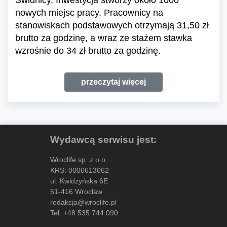
Świdnicy. Inwestycja stworzy około 1000
nowych miejsc pracy. Pracownicy na
stanowiskach podstawowych otrzymają 31,50 zł
brutto za godzinę, a wraz ze stażem stawka
wzrośnie do 34 zł brutto za godzinę.
przeczytaj więcej
Wydawcą serwisu jest:
Wroclife sp. z o.o.
KRS: 0000613062
ul. Kwidzyńska 6E
51-416 Wrocław
redakcja@wroclife.pl
Tel:
+48 535 744 090