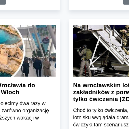
Wrocławia do
Na wrocławskim lot
u Włoch
zakładników z por
tylko ćwiczenia [Z
polecimy dwa razy w
Choć to tylko ćwiczenia
ią zarówno organizację
lotnisku wyglądała dram
ższych wakacji w
ćwiczyła tam scenarius