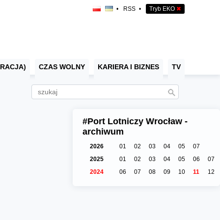
•
RSS
•
Tryb EKO
✖
RACJA)
CZAS WOLNY
KARIERA I BIZNES
TV
#Port Lotniczy Wrocław -
archiwum
2026
01
02
03
04
05
07
2025
01
02
03
04
05
06
07
2024
06
07
08
09
10
11
12