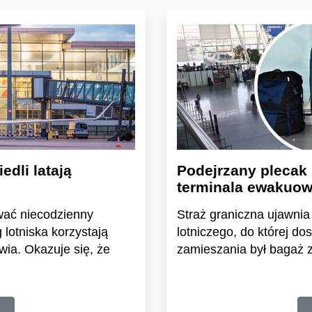
dli latają
Podejrzany plecak 
terminala ewakuo
wać niecodzienny
Straż graniczna ujawnia
 lotniska korzystają
lotniczego, do której d
ia. Okazuje się, że
zamieszania był bagaż 