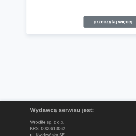
przeczytaj więcej
Wydawcą serwisu jest:
Wroclife sp. z o.o.
KRS: 0000613062
ul. Kwidzyńska 6E