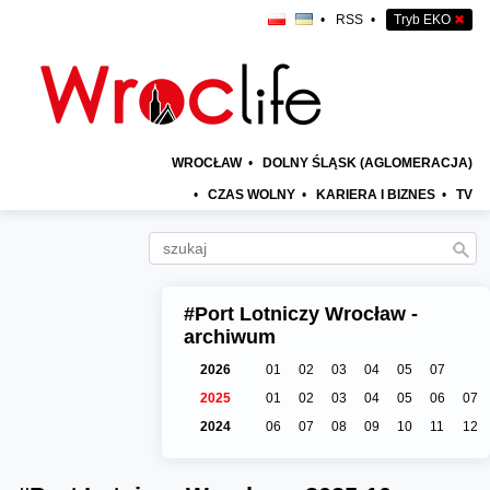
•
RSS
•
Tryb EKO
✖
WROCŁAW
•
DOLNY ŚLĄSK (AGLOMERACJA)
•
CZAS WOLNY
•
KARIERA I BIZNES
•
TV
#Port Lotniczy Wrocław -
archiwum
2026
01
02
03
04
05
07
2025
01
02
03
04
05
06
07
2024
06
07
08
09
10
11
12