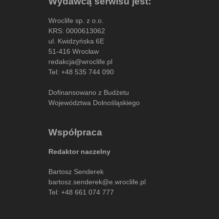
Wydawcą serwisu jest:
Wroclife sp. z o.o.
KRS: 0000613062
ul. Kwidzyńska 6E
51-416 Wrocław
redakcja@wroclife.pl
Tel:
+48 535 744 090
Dofinansowano z Budżetu
Województwa Dolnośląskiego
Współpraca
Redaktor naczelny
Bartosz Senderek
bartosz.senderek@e.wroclife.pl
Tel:
+48 661 074 777