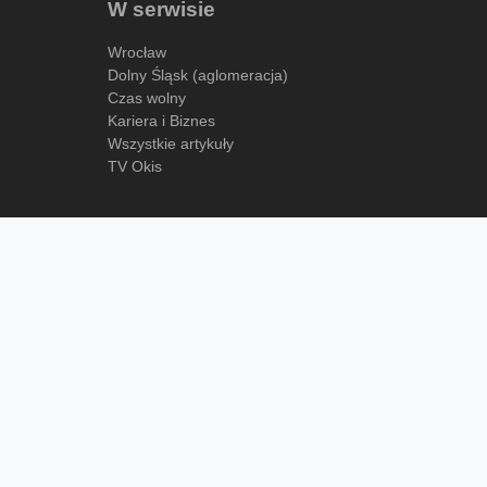
W serwisie
Wrocław
Dolny Śląsk (aglomeracja)
Czas wolny
Kariera i Biznes
Wszystkie artykuły
TV Okis