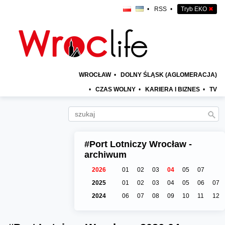
•
RSS
•
Tryb EKO
✖
WROCŁAW
•
DOLNY ŚLĄSK (AGLOMERACJA)
•
CZAS WOLNY
•
KARIERA I BIZNES
•
TV
#Port Lotniczy Wrocław -
archiwum
2026
01
02
03
04
05
07
2025
01
02
03
04
05
06
07
2024
06
07
08
09
10
11
12