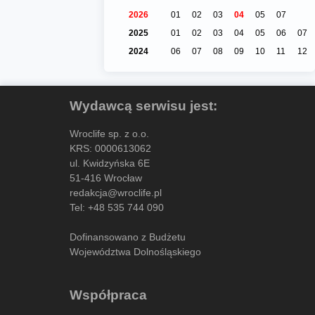
2026
01
02
03
04
05
07
2025
01
02
03
04
05
06
07
2024
06
07
08
09
10
11
12
Wydawcą serwisu jest:
Wroclife sp. z o.o.
KRS: 0000613062
ul. Kwidzyńska 6E
51-416 Wrocław
redakcja@wroclife.pl
Tel:
+48 535 744 090
Dofinansowano z Budżetu
Województwa Dolnośląskiego
Współpraca