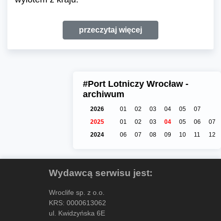
przeczytaj więcej
#Port Lotniczy Wrocław -
archiwum
2026
01
02
03
04
05
07
2025
01
02
03
04
05
06
07
2024
06
07
08
09
10
11
12
Wydawcą serwisu jest:
Wroclife sp. z o.o.
KRS: 0000613062
ul. Kwidzyńska 6E