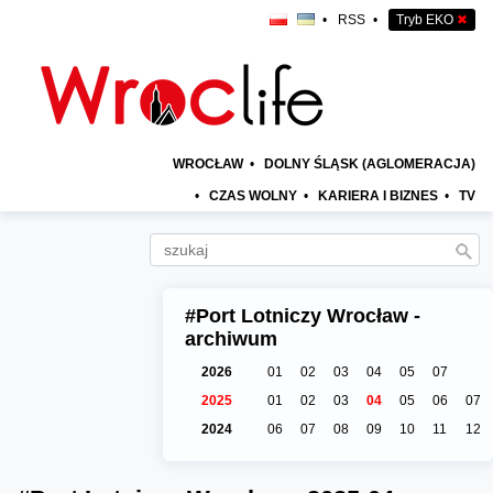
•
RSS
•
Tryb EKO
✖
WROCŁAW
•
DOLNY ŚLĄSK (AGLOMERACJA)
•
CZAS WOLNY
•
KARIERA I BIZNES
•
TV
#Port Lotniczy Wrocław -
archiwum
2026
01
02
03
04
05
07
2025
01
02
03
04
05
06
07
2024
06
07
08
09
10
11
12