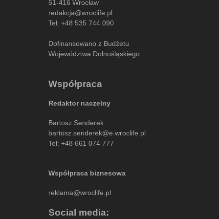
51-416 Wrocław
redakcja@wroclife.pl
Tel:
+48 535 744 090
Dofinansowano z Budżetu
Województwa Dolnośląskiego
Współpraca
Redaktor naczelny
Bartosz Senderek
bartosz.senderek@e.wroclife.pl
Tel:
+48 661 074 777
Współpraca biznesowa
reklama@wroclife.pl
Social media: