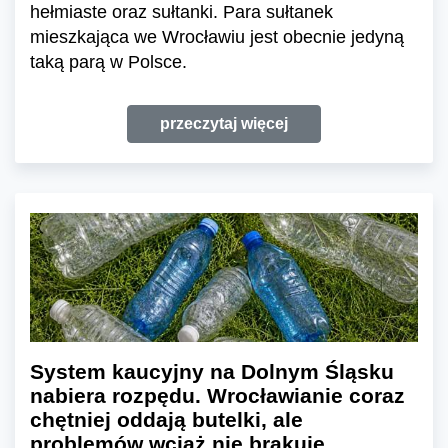
hełmiaste oraz sułtanki. Para sułtanek
mieszkająca we Wrocławiu jest obecnie jedyną
taką parą w Polsce.
przeczytaj więcej
System kaucyjny na Dolnym Śląsku
nabiera rozpędu. Wrocławianie coraz
chętniej oddają butelki, ale
problemów wciąż nie brakuje