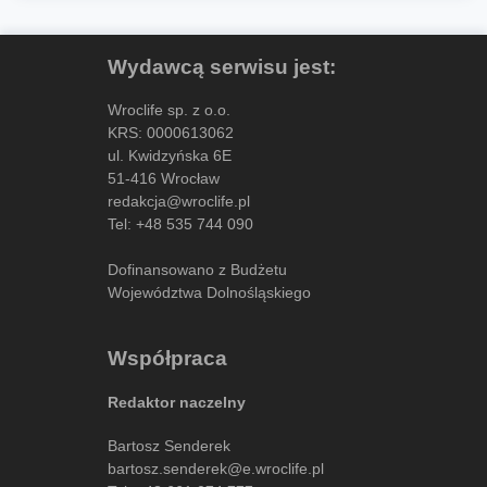
Wydawcą serwisu jest:
Wroclife sp. z o.o.
KRS: 0000613062
ul. Kwidzyńska 6E
51-416 Wrocław
redakcja@wroclife.pl
Tel:
+48 535 744 090
Dofinansowano z Budżetu
Województwa Dolnośląskiego
Współpraca
Redaktor naczelny
Bartosz Senderek
bartosz.senderek@e.wroclife.pl