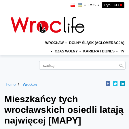
•
RSS
•
Tryb EKO
✖
WROCŁAW
•
DOLNY ŚLĄSK (AGLOMERACJA)
•
CZAS WOLNY
•
KARIERA I BIZNES
•
TV
Home
Wrocław
Mieszkańcy tych
wrocławskich osiedli latają
najwięcej [MAPY]