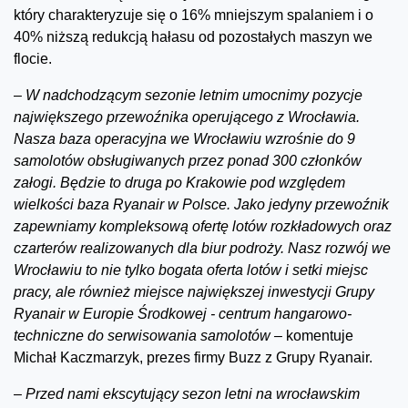
który charakteryzuje się o 16% mniejszym spalaniem i o
40% niższą redukcją hałasu od pozostałych maszyn we
flocie.
–
W nadchodzącym sezonie letnim umocnimy pozycje
największego przewoźnika operującego z Wrocławia.
Nasza baza operacyjna we Wrocławiu wzrośnie do 9
samolotów obsługiwanych przez ponad 300 członków
załogi.
Będzie to druga po Krakowie pod względem
wielkości baza Ryanair w Polsce.
Jako jedyny przewoźnik
zapewniamy kompleksową ofertę lotów rozkładowych oraz
czarterów realizowanych dla biur podroży. Nasz rozwój we
Wrocławiu to nie tylko bogata oferta lotów i setki miejsc
pracy, ale również miejsce największej inwestycji Grupy
Ryanair w Europie Środkowej - centrum hangarowo-
techniczne do serwisowania samolotów –
komentuje
Michał Kaczmarzyk, prezes firmy Buzz z Grupy Ryanair.
–
Przed nami ekscytujący sezon letni na wrocławskim