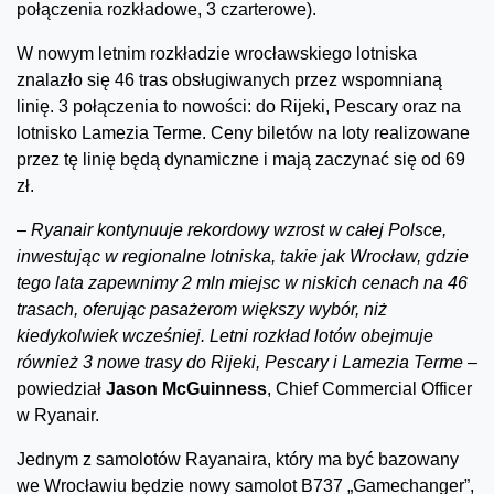
połączenia rozkładowe, 3 czarterowe).
W nowym letnim rozkładzie wrocławskiego lotniska
znalazło się 46 tras obsługiwanych przez wspomnianą
linię. 3 połączenia to nowości: do Rijeki, Pescary oraz na
lotnisko Lamezia Terme. Ceny biletów na loty realizowane
przez tę linię będą dynamiczne i mają zaczynać się od 69
zł.
–
Ryanair kontynuuje rekordowy wzrost w całej Polsce,
inwestując w regionalne lotniska, takie jak Wrocław, gdzie
tego lata zapewnimy 2 mln miejsc w niskich cenach na 46
trasach, oferując pasażerom większy wybór, niż
kiedykolwiek wcześniej. Letni rozkład lotów obejmuje
również 3 nowe trasy do Rijeki, Pescary i Lamezia Terme –
powiedział
Jason McGuinness
, Chief Commercial Officer
w Ryanair.
Jednym z samolotów Rayanaira, który ma być bazowany
we Wrocławiu będzie nowy samolot B737 „Gamechanger”,