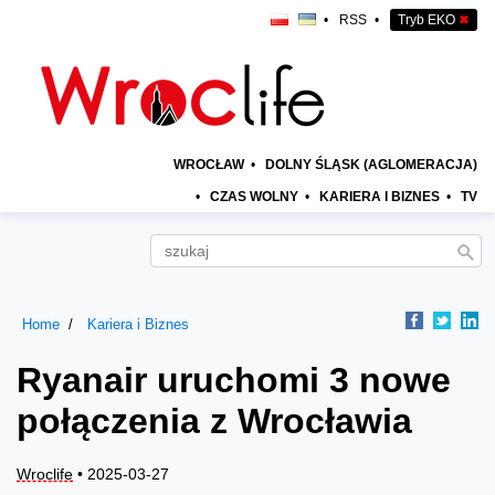
•
RSS
•
Tryb EKO
✖
WROCŁAW
•
DOLNY ŚLĄSK (AGLOMERACJA)
•
CZAS WOLNY
•
KARIERA I BIZNES
•
TV
Home
Kariera i Biznes
Ryanair uruchomi 3 nowe
połączenia z Wrocławia
Wroclife
• 2025-03-27