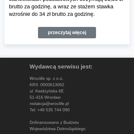
brutto za godzinę, a wraz ze stażem stawka
wzrośnie do 34 zł brutto za godzinę.
przeczytaj więcej
Wydawcą serwisu jest:
Wroclife sp. z o.o.
KRS: 0000613062
ul. Kwidzyńska 6E
51-416 Wrocław
redakcja@wroclife.pl
Tel:
+48 535 744 090
Dofinansowano z Budżetu
Województwa Dolnośląskiego