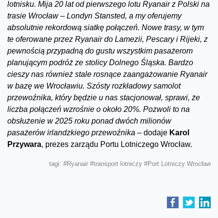
lotnisku. Mija 20 lat od pierwszego lotu Ryanair z Polski na
trasie Wrocław – Londyn Stansted, a my oferujemy
absolutnie rekordową siatkę połączeń. Nowe trasy, w tym
te oferowane przez Ryanair do Lamezii, Pescary i Rijeki, z
pewnością przypadną do gustu wszystkim pasażerom
planującym podróż ze stolicy Dolnego Śląska. Bardzo
cieszy nas również stale rosnące zaangażowanie Ryanair
w bazę we Wrocławiu. Szósty rozkładowy samolot
przewoźnika, który będzie u nas stacjonował, sprawi, że
liczba połączeń wzrośnie o około 20%. Pozwoli to na
obsłużenie w 2025 roku ponad dwóch milionów
pasażerów irlandzkiego przewoźnika –
dodaje
Karol
Przywara
, prezes zarządu Portu Lotniczego Wrocław.
tagi:
#Ryanair
#transport lotniczy
#Port Lotniczy Wrocław