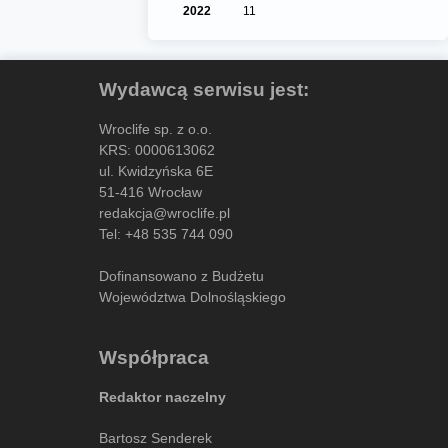
2022
11
Wydawcą serwisu jest:
Wroclife sp. z o.o.
KRS: 0000613062
ul. Kwidzyńska 6E
51-416 Wrocław
redakcja@wroclife.pl
Tel:
+48 535 744 090
Dofinansowano z Budżetu
Województwa Dolnośląskiego
Współpraca
Redaktor naczelny
Bartosz Senderek