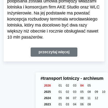
podpisana została umowa pomiędzy władzami
lotniska i konsorcjum firm AKE Studio oraz WLC
Inżynierowie. Na jej podstawie ma powstać
koncepcja rozbudowy terminala wrocławskiego
lotniska, który ma docelowo być dwa razy
większy niż obecnie i rocznie obsługiwać nawet
10 mln pasażerów.
przeczytaj więcej
#transport lotniczy - archiwum
2026
01
02
03
04
05
2025
01
02
03
05
08
09
10
2024
05
06
07
08
11
12
2023
01
03
04
06
08