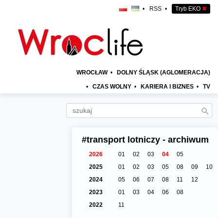
•
RSS
•
Tryb EKO
✖
WROCŁAW
•
DOLNY ŚLĄSK (AGLOMERACJA)
•
CZAS WOLNY
•
KARIERA I BIZNES
•
TV
#transport lotniczy - archiwum
2026
01
02
03
04
05
2025
01
02
03
05
08
09
10
2024
05
06
07
08
11
12
2023
01
03
04
06
08
2022
11