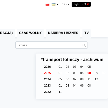
•
RSS
•
Tryb EKO
✖
RACJA)
CZAS WOLNY
KARIERA I BIZNES
TV
#transport lotniczy - archiwum
2026
01
02
03
04
05
2025
01
02
03
05
08
09
10
2024
05
06
07
08
11
12
2023
01
03
04
06
08
2022
11