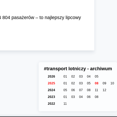
4 804 pasażerów – to najlepszy lipcowy
#transport lotniczy - archiwum
2026
01
02
03
04
05
2025
01
02
03
05
08
09
10
2024
05
06
07
08
11
12
2023
01
03
04
06
08
2022
11