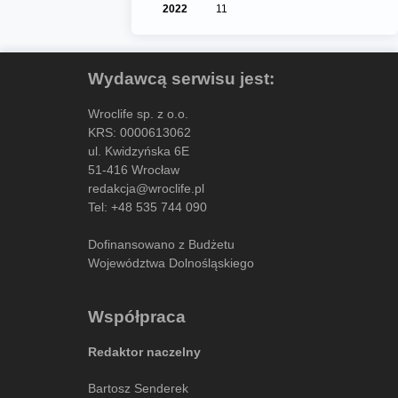
2022
11
Wydawcą serwisu jest:
Wroclife sp. z o.o.
KRS: 0000613062
ul. Kwidzyńska 6E
51-416 Wrocław
redakcja@wroclife.pl
Tel:
+48 535 744 090
Dofinansowano z Budżetu
Województwa Dolnośląskiego
Współpraca
Redaktor naczelny
Bartosz Senderek