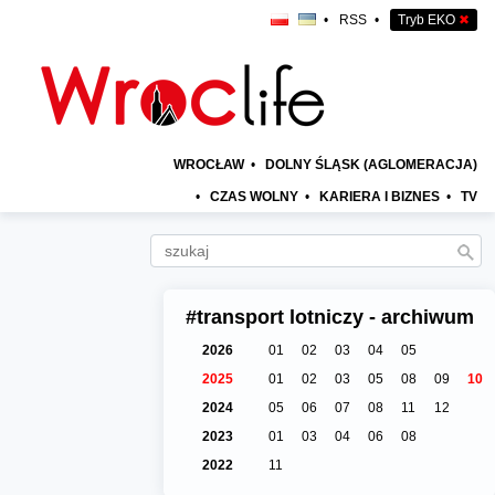
•
RSS
•
Tryb EKO
✖
WROCŁAW
•
DOLNY ŚLĄSK (AGLOMERACJA)
•
CZAS WOLNY
•
KARIERA I BIZNES
•
TV
#transport lotniczy - archiwum
2026
01
02
03
04
05
2025
01
02
03
05
08
09
10
2024
05
06
07
08
11
12
2023
01
03
04
06
08
2022
11