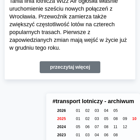
Tania linia lotnicza Wizz Air ogłosiła właśnie
uruchomienie sześciu nowych połączeń z
Wrocławia. Przewoźnik zamierza także
zwiększyć częstotliwość lotów na czterech
popularnych trasach. Pierwsze z
zapowiedzianych zmian mają wejść w życie już
w grudniu tego roku.
przeczytaj więcej
#transport lotniczy - archiwum
2026
01
02
03
04
05
2025
01
02
03
05
08
09
10
2024
05
06
07
08
11
12
2023
01
03
04
06
08