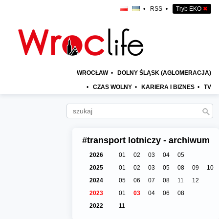
•
RSS
•
Tryb EKO
✖
WROCŁAW
•
DOLNY ŚLĄSK (AGLOMERACJA)
•
CZAS WOLNY
•
KARIERA I BIZNES
•
TV
#transport lotniczy - archiwum
2026
01
02
03
04
05
2025
01
02
03
05
08
09
10
2024
05
06
07
08
11
12
2023
01
03
04
06
08
2022
11