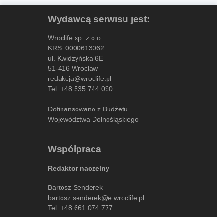
Wydawcą serwisu jest:
Wroclife sp. z o.o.
KRS: 0000613062
ul. Kwidzyńska 6E
51-416 Wrocław
redakcja@wroclife.pl
Tel:
+48 535 744 090
Dofinansowano z Budżetu
Województwa Dolnośląskiego
Współpraca
Redaktor naczelny
Bartosz Senderek
bartosz.senderek@e.wroclife.pl
Tel:
+48 661 074 777