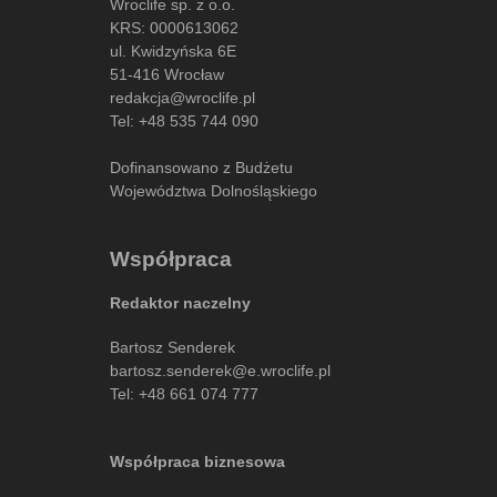
Wroclife sp. z o.o.
KRS: 0000613062
ul. Kwidzyńska 6E
51-416 Wrocław
redakcja@wroclife.pl
Tel:
+48 535 744 090
Dofinansowano z Budżetu
Województwa Dolnośląskiego
Współpraca
Redaktor naczelny
Bartosz Senderek
bartosz.senderek@e.wroclife.pl
Tel:
+48 661 074 777
Współpraca biznesowa