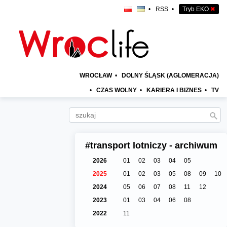
•
RSS
•
Tryb EKO
✖
WROCŁAW
•
DOLNY ŚLĄSK (AGLOMERACJA)
•
CZAS WOLNY
•
KARIERA I BIZNES
•
TV
#transport lotniczy - archiwum
2026
01
02
03
04
05
2025
01
02
03
05
08
09
10
2024
05
06
07
08
11
12
2023
01
03
04
06
08
2022
11