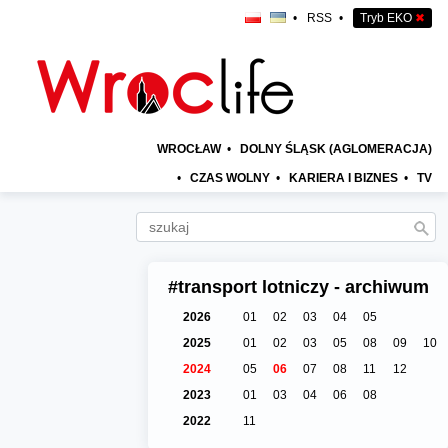
•
RSS
•
Tryb EKO
✖
WROCŁAW
•
DOLNY ŚLĄSK (AGLOMERACJA)
•
CZAS WOLNY
•
KARIERA I BIZNES
•
TV
#transport lotniczy - archiwum
2026
01
02
03
04
05
2025
01
02
03
05
08
09
10
2024
05
06
07
08
11
12
2023
01
03
04
06
08
2022
11