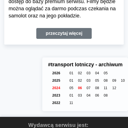
dostęp do bazy premium serwisu. Filmy będzie
można oglądać za darmo podczas czekania na
samolot oraz na jego pokładzie.
przeczytaj więcej
#transport lotniczy - archiwum
2026
01
02
03
04
05
2025
01
02
03
05
08
09
10
2024
05
06
07
08
11
12
2023
01
03
04
06
08
2022
11
Wydawcą serwisu jest: