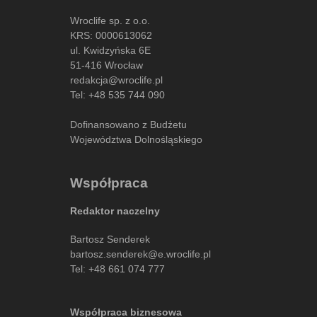
Wroclife sp. z o.o.
KRS: 0000613062
ul. Kwidzyńska 6E
51-416 Wrocław
redakcja@wroclife.pl
Tel:
+48 535 744 090
Dofinansowano z Budżetu
Województwa Dolnośląskiego
Współpraca
Redaktor naczelny
Bartosz Senderek
bartosz.senderek@e.wroclife.pl
Tel:
+48 661 074 777
Współpraca biznesowa