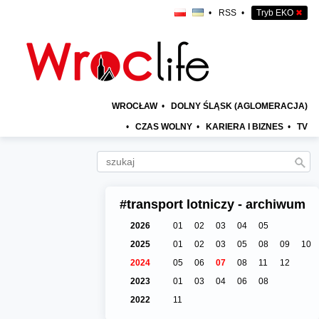
•
RSS
•
Tryb EKO
✖
WROCŁAW
•
DOLNY ŚLĄSK (AGLOMERACJA)
•
CZAS WOLNY
•
KARIERA I BIZNES
•
TV
#transport lotniczy - archiwum
2026
01
02
03
04
05
2025
01
02
03
05
08
09
10
2024
05
06
07
08
11
12
2023
01
03
04
06
08
2022
11