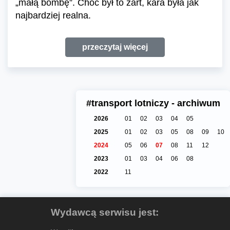
„małą bombę”. Choć był to żart, kara była jak
najbardziej realna.
przeczytaj więcej
#transport lotniczy - archiwum
2026
01
02
03
04
05
2025
01
02
03
05
08
09
10
2024
05
06
07
08
11
12
2023
01
03
04
06
08
2022
11
Wydawcą serwisu jest: