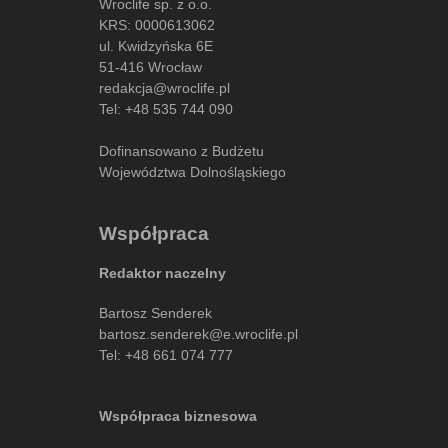
Wroclife sp. z o.o.
KRS: 0000613062
ul. Kwidzyńska 6E
51-416 Wrocław
redakcja@wroclife.pl
Tel:
+48 535 744 090
Dofinansowano z Budżetu
Województwa Dolnośląskiego
Współpraca
Redaktor naczelny
Bartosz Senderek
bartosz.senderek@e.wroclife.pl
Tel:
+48 661 074 777
Współpraca biznesowa