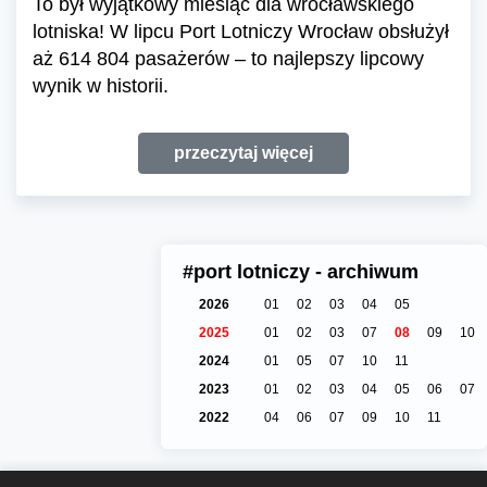
To był wyjątkowy miesiąc dla wrocławskiego
lotniska! W lipcu Port Lotniczy Wrocław obsłużył
aż 614 804 pasażerów – to najlepszy lipcowy
wynik w historii.
przeczytaj więcej
#port lotniczy - archiwum
2026
01
02
03
04
05
2025
01
02
03
07
08
09
10
2024
01
05
07
10
11
2023
01
02
03
04
05
06
07
2022
04
06
07
09
10
11