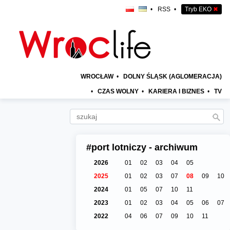
•
RSS
•
Tryb EKO
✖
WROCŁAW
•
DOLNY ŚLĄSK (AGLOMERACJA)
•
CZAS WOLNY
•
KARIERA I BIZNES
•
TV
#port lotniczy - archiwum
2026
01
02
03
04
05
2025
01
02
03
07
08
09
10
2024
01
05
07
10
11
2023
01
02
03
04
05
06
07
2022
04
06
07
09
10
11