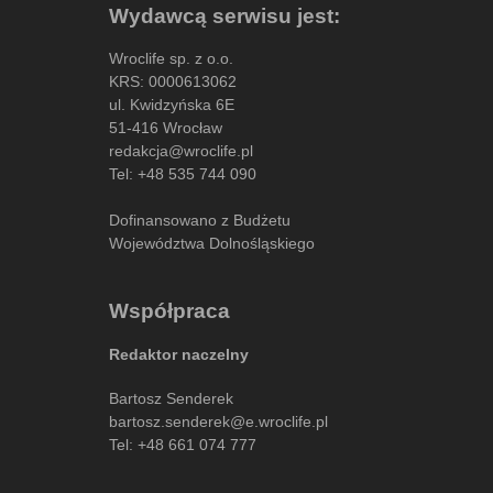
Wydawcą serwisu jest:
Wroclife sp. z o.o.
KRS: 0000613062
ul. Kwidzyńska 6E
51-416 Wrocław
redakcja@wroclife.pl
Tel:
+48 535 744 090
Dofinansowano z Budżetu
Województwa Dolnośląskiego
Współpraca
Redaktor naczelny
Bartosz Senderek
bartosz.senderek@e.wroclife.pl
Tel:
+48 661 074 777