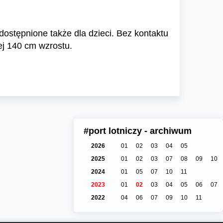
dostępnione także dla dzieci. Bez kontaktu
ej 140 cm wzrostu.
#port lotniczy - archiwum
2026
01
02
03
04
05
2025
01
02
03
07
08
09
10
2024
01
05
07
10
11
2023
01
02
03
04
05
06
07
2022
04
06
07
09
10
11