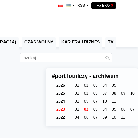
•
RSS
•
Tryb EKO
✖
RACJA)
CZAS WOLNY
KARIERA I BIZNES
TV
#port lotniczy - archiwum
2026
01
02
03
04
05
2025
01
02
03
07
08
09
10
2024
01
05
07
10
11
2023
01
02
03
04
05
06
07
2022
04
06
07
09
10
11