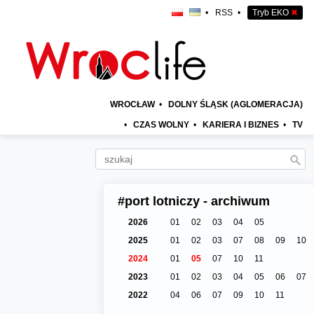
•
RSS
•
Tryb EKO
✖
WROCŁAW
•
DOLNY ŚLĄSK (AGLOMERACJA)
•
CZAS WOLNY
•
KARIERA I BIZNES
•
TV
#port lotniczy - archiwum
2026
01
02
03
04
05
2025
01
02
03
07
08
09
10
2024
01
05
07
10
11
2023
01
02
03
04
05
06
07
2022
04
06
07
09
10
11