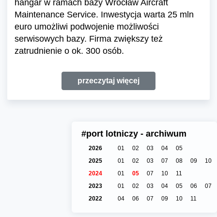
hangar w ramach bazy Wrocław Aircraft
Maintenance Service. Inwestycja warta 25 mln
euro umożliwi podwojenie możliwości
serwisowych bazy. Firma zwiększy też
zatrudnienie o ok. 300 osób.
przeczytaj więcej
#port lotniczy - archiwum
2026
01
02
03
04
05
2025
01
02
03
07
08
09
10
2024
01
05
07
10
11
2023
01
02
03
04
05
06
07
2022
04
06
07
09
10
11