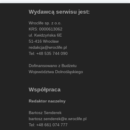
Wydawcą serwisu jest:
Wroclife sp. z o.o.
KRS: 0000613062
ul. Kwidzyńska 6E
51-416 Wrocław
redakcja@wroclife.pl
Tel:
+48 535 744 090
Dofinansowano z Budżetu
Województwa Dolnośląskiego
Współpraca
Redaktor naczelny
Bartosz Senderek
bartosz.senderek@e.wroclife.pl
Tel:
+48 661 074 777