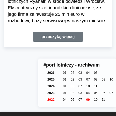
lotniczych Ryanair, w środę odwiedził Wrocław.
Ekscentryczny szef irlandzkich linii ogłosił, że
jego firma zainwestuje 25 mln euro w
rozbudowę bazy serwisowej w naszym mieście.
przeczytaj więcej
#port lotniczy - archiwum
2026
01
02
03
04
05
2025
01
02
03
07
08
09
10
2024
01
05
07
10
11
2023
01
02
03
04
05
06
07
2022
04
06
07
09
10
11