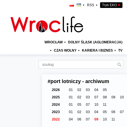
•
RSS
•
Tryb EKO
✖
WROCŁAW
•
DOLNY ŚLĄSK (AGLOMERACJA)
•
CZAS WOLNY
•
KARIERA I BIZNES
•
TV
#port lotniczy - archiwum
2026
01
02
03
04
05
2025
01
02
03
07
08
09
10
2024
01
05
07
10
11
2023
01
02
03
04
05
06
07
2022
04
06
07
09
10
11