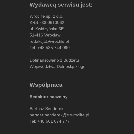
Wydawcą serwisu jest:
Wroclife sp. z o.o.
KRS: 0000613062
ul. Kwidzyńska 6E
51-416 Wrocław
redakcja@wroclife.pl
Tel:
+48 535 744 090
Dofinansowano z Budżetu
Województwa Dolnośląskiego
Współpraca
Redaktor naczelny
Bartosz Senderek
bartosz.senderek@e.wroclife.pl
Tel:
+48 661 074 777