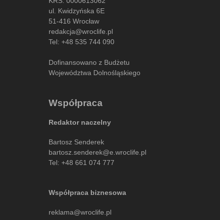
KRS: 0000613062
ul. Kwidzyńska 6E
51-416 Wrocław
redakcja@wroclife.pl
Tel:
+48 535 744 090
Dofinansowano z Budżetu
Województwa Dolnośląskiego
Współpraca
Redaktor naczelny
Bartosz Senderek
bartosz.senderek@e.wroclife.pl
Tel:
+48 661 074 777
Współpraca biznesowa
reklama@wroclife.pl