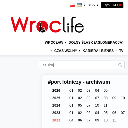
•
RSS
•
Tryb EKO
✖
WROCŁAW
•
DOLNY ŚLĄSK (AGLOMERACJA)
•
CZAS WOLNY
•
KARIERA I BIZNES
•
TV
#port lotniczy - archiwum
2026
01
02
03
04
05
2025
01
02
03
07
08
09
10
2024
01
05
07
10
11
2023
01
02
03
04
05
06
07
2022
04
06
07
09
10
11