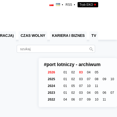
•
RSS
•
Tryb EKO
✖
RACJA)
CZAS WOLNY
KARIERA I BIZNES
TV
#port lotniczy - archiwum
2026
01
02
03
04
05
2025
01
02
03
07
08
09
10
2024
01
05
07
10
11
2023
01
02
03
04
05
06
07
2022
04
06
07
09
10
11