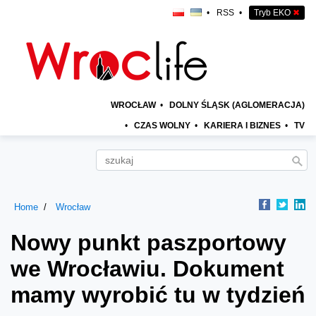
•
RSS
•
Tryb EKO
✖
WROCŁAW
•
DOLNY ŚLĄSK (AGLOMERACJA)
•
CZAS WOLNY
•
KARIERA I BIZNES
•
TV
Home
Wrocław
Nowy punkt paszportowy
we Wrocławiu. Dokument
mamy wyrobić tu w tydzień