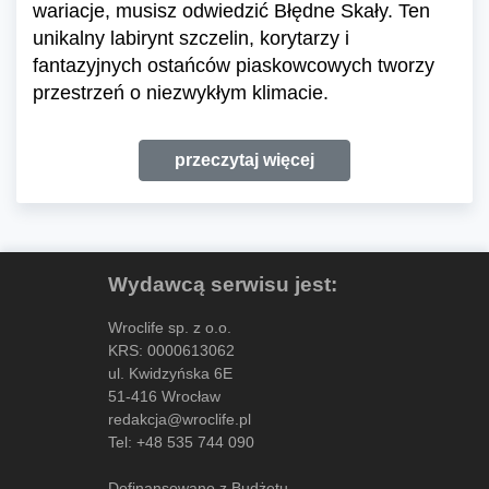
wariacje, musisz odwiedzić Błędne Skały. Ten
unikalny labirynt szczelin, korytarzy i
fantazyjnych ostańców piaskowcowych tworzy
przestrzeń o niezwykłym klimacie.
przeczytaj więcej
Wydawcą serwisu jest:
Wroclife sp. z o.o.
KRS: 0000613062
ul. Kwidzyńska 6E
51-416 Wrocław
redakcja@wroclife.pl
Tel:
+48 535 744 090
Dofinansowano z Budżetu