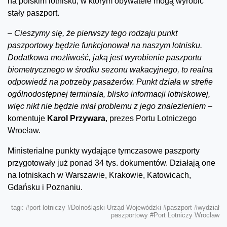
na polskim lotnisku, w którym obywatele mogą wyrobić
stały paszport.
–
Cieszymy się, że pierwszy tego rodzaju punkt
paszportowy będzie funkcjonował na naszym lotnisku.
Dodatkowa możliwość, jaką jest wyrobienie paszportu
biometrycznego w środku sezonu wakacyjnego, to realna
odpowiedź na potrzeby pasażerów. Punkt działa w strefie
ogólnodostępnej terminala, blisko informacji lotniskowej,
więc nikt nie będzie miał problemu z jego znalezieniem –
komentuje
Karol Przywara
, prezes Portu Lotniczego
Wrocław.
Ministerialne punkty wydające tymczasowe paszporty
przygotowały już ponad 34 tys. dokumentów. Działają one
na lotniskach w Warszawie, Krakowie, Katowicach,
Gdańsku i Poznaniu.
tagi:
#port lotniczy
#Dolnośląski Urząd Wojewódzki
#paszport
#wydział
paszportowy
#Port Lotniczy Wrocław