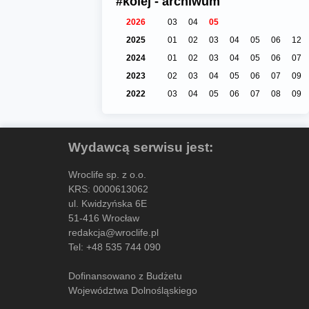
#kolej - archiwum
2026
03
04
05
2025
01
02
03
04
05
06
12
2024
01
02
03
04
05
06
07
2023
02
03
04
05
06
07
09
2022
03
04
05
06
07
08
09
Wydawcą serwisu jest:
Wroclife sp. z o.o.
KRS: 0000613062
ul. Kwidzyńska 6E
51-416 Wrocław
redakcja@wroclife.pl
Tel:
+48 535 744 090
Dofinansowano z Budżetu
Województwa Dolnośląskiego