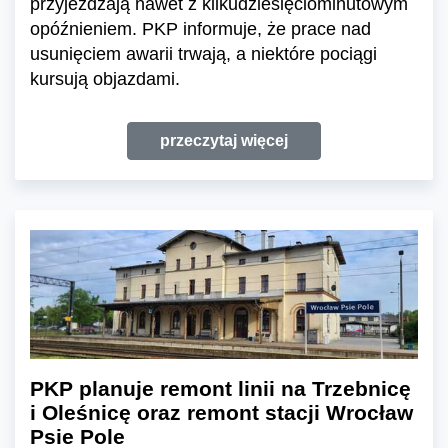
przyjeżdżają nawet z kilkudziesięciominutowym
opóźnieniem. PKP informuje, że prace nad
usunięciem awarii trwają, a niektóre pociągi
kursują objazdami.
przeczytaj więcej
PKP planuje remont linii na Trzebnicę
i Oleśnicę oraz remont stacji Wrocław
Psie Pole