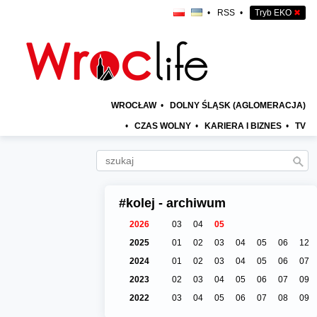
•
RSS
•
Tryb EKO
✖
WROCŁAW
•
DOLNY ŚLĄSK (AGLOMERACJA)
•
CZAS WOLNY
•
KARIERA I BIZNES
•
TV
#kolej - archiwum
2026
03
04
05
2025
01
02
03
04
05
06
12
2024
01
02
03
04
05
06
07
2023
02
03
04
05
06
07
09
2022
03
04
05
06
07
08
09