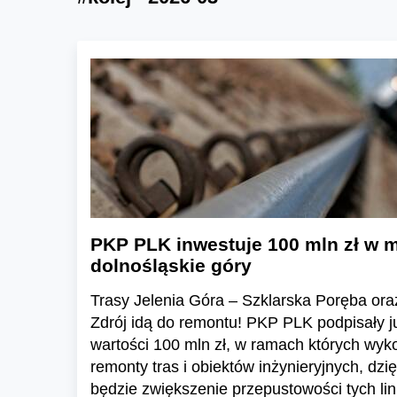
PKP PLK inwestuje 100 mln zł w m
dolnośląskie góry
Trasy Jelenia Góra – Szklarska Poręba or
Zdrój idą do remontu! PKP PLK podpisały 
wartości 100 mln zł, w ramach których wy
remonty tras i obiektów inżynieryjnych, dz
będzie zwiększenie przepustowości tych lini