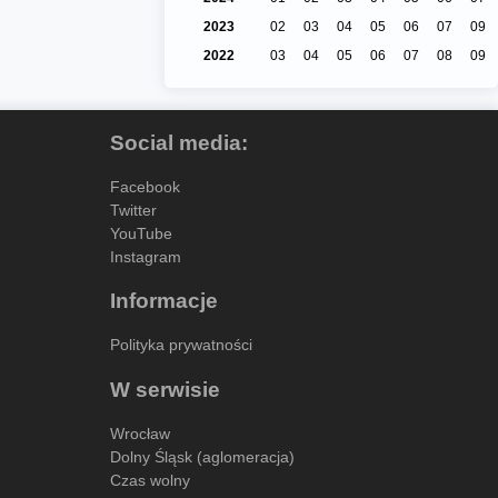
2023
02
03
04
05
06
07
09
2022
03
04
05
06
07
08
09
Social media:
Facebook
Twitter
YouTube
Instagram
Informacje
Polityka prywatności
W serwisie
Wrocław
Dolny Śląsk (aglomeracja)
Czas wolny