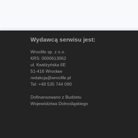
Wydawcą serwisu jest:
Wroclife sp. z o.o.
KRS: 0000613062
ul. Kwidzyńska 6E
51-416 Wrocław
redakcja@wroclife.pl
Tel:
+48 535 744 090
Dofinansowano z Budżetu
Województwa Dolnośląskiego