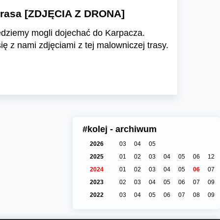
 trasa [ZDJĘCIA Z DRONA]
będziemy mogli dojechać do Karpacza.
ię z nami zdjęciami z tej malowniczej trasy.
#kolej - archiwum
2026
03
04
05
2025
01
02
03
04
05
06
12
2024
01
02
03
04
05
06
07
2023
02
03
04
05
06
07
09
2022
03
04
05
06
07
08
09