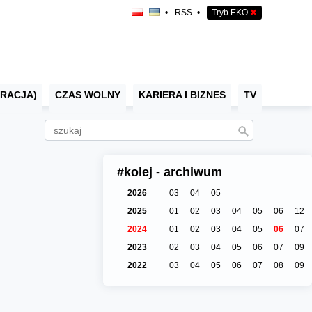
•
RSS
•
Tryb EKO
✖
RACJA)
CZAS WOLNY
KARIERA I BIZNES
TV
#kolej - archiwum
2026
03
04
05
2025
01
02
03
04
05
06
12
2024
01
02
03
04
05
06
07
2023
02
03
04
05
06
07
09
2022
03
04
05
06
07
08
09