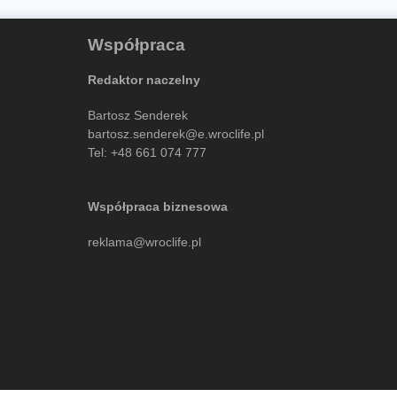
Współpraca
Redaktor naczelny
Bartosz Senderek
bartosz.senderek@e.wroclife.pl
Tel:
+48 661 074 777
Współpraca biznesowa
reklama@wroclife.pl