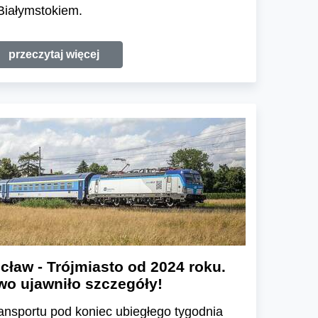
Białymstokiem.
przeczytaj więcej
cław - Trójmiasto od 2024 roku.
wo ujawniło szczegóły!
ansportu pod koniec ubiegłego tygodnia