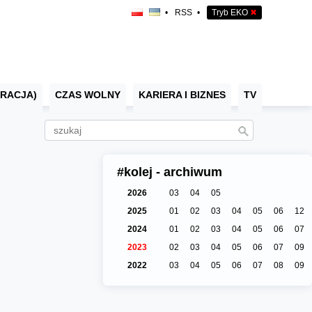
•
RSS
•
Tryb EKO
✖
RACJA)
CZAS WOLNY
KARIERA I BIZNES
TV
#kolej - archiwum
2026
03
04
05
2025
01
02
03
04
05
06
12
2024
01
02
03
04
05
06
07
2023
02
03
04
05
06
07
09
2022
03
04
05
06
07
08
09