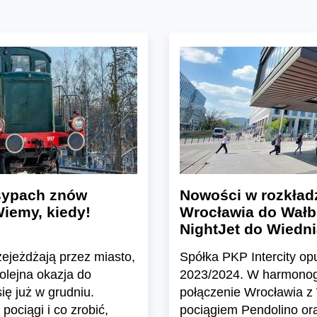
asypach znów
Nowości w rozkładz
iemy, kiedy!
Wrocławia do Wałbr
NightJet do Wiedn
ejeżdżają przez miasto,
Spółka PKP Intercity op
olejna okazja do
2023/2024. W harmonogr
ię już w grudniu.
połączenie Wrocławia z
ociągi i co zrobić,
pociągiem Pendolino or