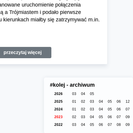
 planowane uruchomienie połączenia
ą a Trójmiastem i podało pierwsze
u kierunkach miałby się zatrzymywać m.in.
przeczytaj więcej
#kolej - archiwum
2026
03
04
05
2025
01
02
03
04
05
06
12
2024
01
02
03
04
05
06
07
2023
02
03
04
05
06
07
09
2022
03
04
05
06
07
08
09