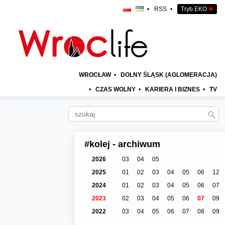
•
RSS
•
Tryb EKO
✖
WROCŁAW
•
DOLNY ŚLĄSK (AGLOMERACJA)
•
CZAS WOLNY
•
KARIERA I BIZNES
•
TV
#kolej - archiwum
2026
03
04
05
2025
01
02
03
04
05
06
12
2024
01
02
03
04
05
06
07
2023
02
03
04
05
06
07
09
2022
03
04
05
06
07
08
09