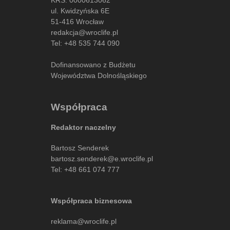
ul. Kwidzyńska 6E
51-416 Wrocław
redakcja@wroclife.pl
Tel:
+48 535 744 090
Dofinansowano z Budżetu
Województwa Dolnośląskiego
Współpraca
Redaktor naczelny
Bartosz Senderek
bartosz.senderek@e.wroclife.pl
Tel:
+48 661 074 777
Współpraca biznesowa
reklama@wroclife.pl