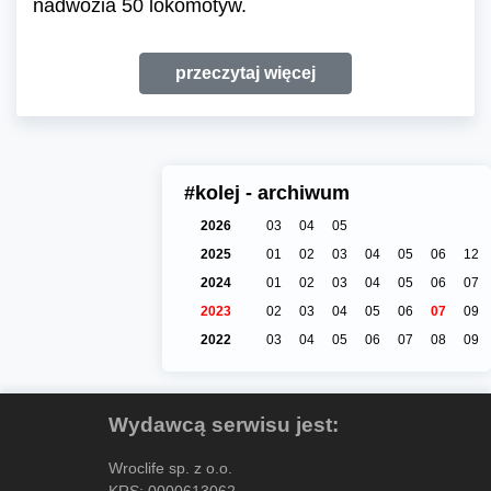
nadwozia 50 lokomotyw.
przeczytaj więcej
#kolej - archiwum
2026
03
04
05
2025
01
02
03
04
05
06
12
2024
01
02
03
04
05
06
07
2023
02
03
04
05
06
07
09
2022
03
04
05
06
07
08
09
Wydawcą serwisu jest:
Wroclife sp. z o.o.
KRS: 0000613062