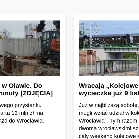
 w Oławie. Do
Wracają „Kolejowe
minuty [ZDJĘCIA]
wycieczka już 9 li
owego przystanku
Już w najbliższą sobotę,
arta 13 mln zł ma
mogli wziąć udział w ko
azd do Wrocławia.
Wrocławia”. Tym razem 
dwoma wrocławskimi szl
cały weekend kolejowe 