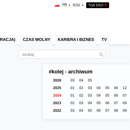
•
RSS
•
Tryb EKO
✖
RACJA)
CZAS WOLNY
KARIERA I BIZNES
TV
#kolej - archiwum
2026
03
04
05
2025
01
02
03
04
05
06
12
2024
01
02
03
04
05
06
07
2023
02
03
04
05
06
07
09
2022
03
04
05
06
07
08
09