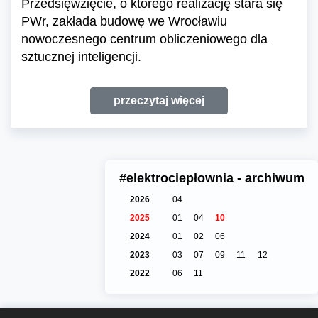
Przedsięwzięcie, o którego realizację stara się
PWr, zakłada budowę we Wrocławiu
nowoczesnego centrum obliczeniowego dla
sztucznej inteligencji.
przeczytaj więcej
#elektrociepłownia - archiwum
2026
04
2025
01
04
10
2024
01
02
06
2023
03
07
09
11
12
2022
06
11