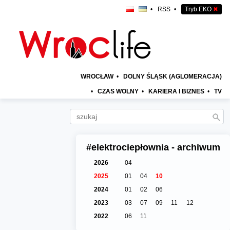
•
RSS
•
Tryb EKO
✖
WROCŁAW
•
DOLNY ŚLĄSK (AGLOMERACJA)
•
CZAS WOLNY
•
KARIERA I BIZNES
•
TV
#elektrociepłownia - archiwum
2026
04
2025
01
04
10
2024
01
02
06
2023
03
07
09
11
12
2022
06
11