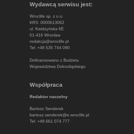
Wydawcą serwisu jest:
Wroclife sp. z o.o.
KRS: 0000613062
ul. Kwidzyńska 6E
51-416 Wrocław
redakcja@wroclife.pl
Tel:
+48 535 744 090
Dofinansowano z Budżetu
Województwa Dolnośląskiego
Współpraca
Redaktor naczelny
Bartosz Senderek
bartosz.senderek@e.wroclife.pl
Tel:
+48 661 074 777