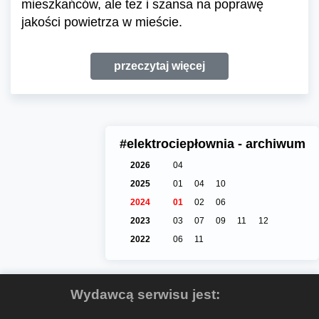
mieszkańców, ale też i szansa na poprawę
jakości powietrza w mieście.
przeczytaj więcej
#elektrociepłownia - archiwum
2026
04
2025
01
04
10
2024
01
02
06
2023
03
07
09
11
12
2022
06
11
Wydawcą serwisu jest: