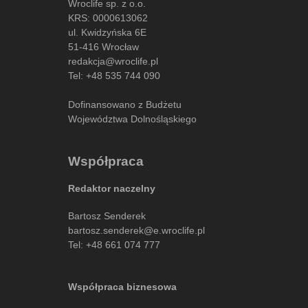
Wroclife sp. z o.o.
KRS: 0000613062
ul. Kwidzyńska 6E
51-416 Wrocław
redakcja@wroclife.pl
Tel:
+48 535 744 090
Dofinansowano z Budżetu
Województwa Dolnośląskiego
Współpraca
Redaktor naczelny
Bartosz Senderek
bartosz.senderek@e.wroclife.pl
Tel:
+48 661 074 777
Współpraca biznesowa