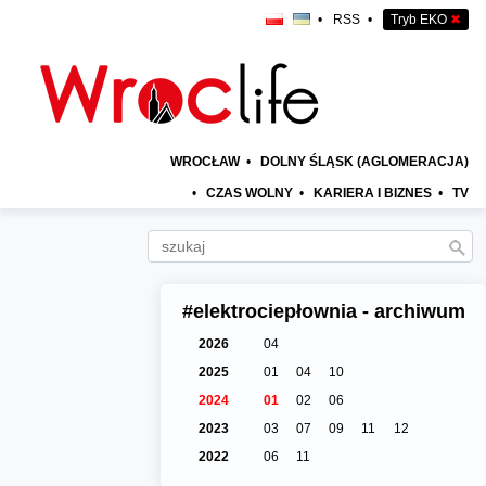
•
RSS
•
Tryb EKO
✖
WROCŁAW
•
DOLNY ŚLĄSK (AGLOMERACJA)
•
CZAS WOLNY
•
KARIERA I BIZNES
•
TV
#elektrociepłownia - archiwum
2026
04
2025
01
04
10
2024
01
02
06
2023
03
07
09
11
12
2022
06
11