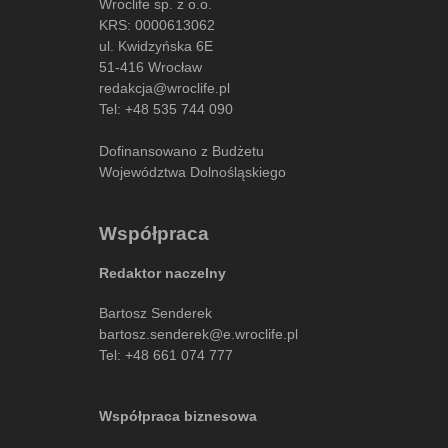
Wroclife sp. z o.o.
KRS: 0000613062
ul. Kwidzyńska 6E
51-416 Wrocław
redakcja@wroclife.pl
Tel:
+48 535 744 090
Dofinansowano z Budżetu
Województwa Dolnośląskiego
Współpraca
Redaktor naczelny
Bartosz Senderek
bartosz.senderek@e.wroclife.pl
Tel:
+48 661 074 777
Współpraca biznesowa