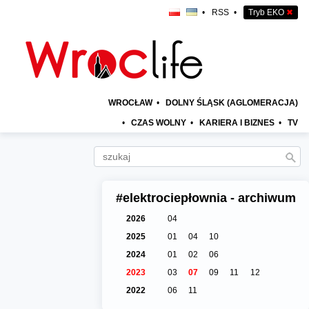
•
RSS
•
Tryb EKO
✖
WROCŁAW
•
DOLNY ŚLĄSK (AGLOMERACJA)
•
CZAS WOLNY
•
KARIERA I BIZNES
•
TV
#elektrociepłownia - archiwum
2026
04
2025
01
04
10
2024
01
02
06
2023
03
07
09
11
12
2022
06
11