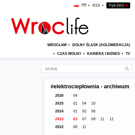
•
RSS
•
Tryb EKO
✖
WROCŁAW
•
DOLNY ŚLĄSK (AGLOMERACJA)
•
CZAS WOLNY
•
KARIERA I BIZNES
•
TV
#elektrociepłownia - archiwum
2026
04
2025
01
04
10
2024
01
02
06
2023
03
07
09
11
12
2022
06
11