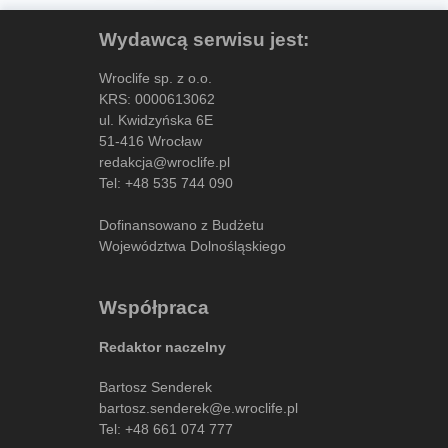
Wydawcą serwisu jest:
Wroclife sp. z o.o.
KRS: 0000613062
ul. Kwidzyńska 6E
51-416 Wrocław
redakcja@wroclife.pl
Tel:
+48 535 744 090
Dofinansowano z Budżetu
Województwa Dolnośląskiego
Współpraca
Redaktor naczelny
Bartosz Senderek
bartosz.senderek@e.wroclife.pl
Tel:
+48 661 074 777