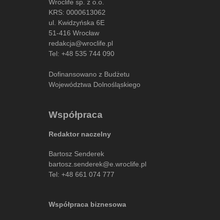
Wroclife sp. z o.o.
KRS: 0000613062
ul. Kwidzyńska 6E
51-416 Wrocław
redakcja@wroclife.pl
Tel:
+48 535 744 090
Dofinansowano z Budżetu
Województwa Dolnośląskiego
Współpraca
Redaktor naczelny
Bartosz Senderek
bartosz.senderek@e.wroclife.pl
Tel:
+48 661 074 777
Współpraca biznesowa