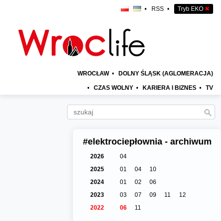
•
RSS
•
Tryb EKO
✖
WROCŁAW
•
DOLNY ŚLĄSK (AGLOMERACJA)
•
CZAS WOLNY
•
KARIERA I BIZNES
•
TV
#elektrociepłownia - archiwum
2026
04
2025
01
04
10
2024
01
02
06
2023
03
07
09
11
12
2022
06
11