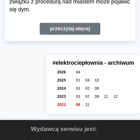
związku z procedurą nad miastem może pojawić
się dym.
przeczytaj więcej
#elektrociepłownia - archiwum
2026
04
2025
01
04
10
2024
01
02
06
2023
03
07
09
11
12
2022
06
11
Wydawcą serwisu jest: