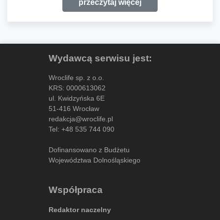
przeczytaj więcej
Wydawcą serwisu jest:
Wroclife sp. z o.o.
KRS: 0000613062
ul. Kwidzyńska 6E
51-416 Wrocław
redakcja@wroclife.pl
Tel:
+48 535 744 090
Dofinansowano z Budżetu
Województwa Dolnośląskiego
Współpraca
Redaktor naczelny