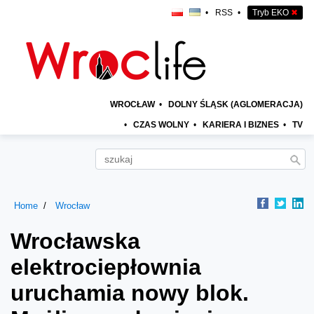
•
RSS
•
Tryb EKO
✖
WROCŁAW
•
DOLNY ŚLĄSK (AGLOMERACJA)
•
CZAS WOLNY
•
KARIERA I BIZNES
•
TV
Home
Wrocław
Wrocławska
elektrociepłownia
uruchamia nowy blok.