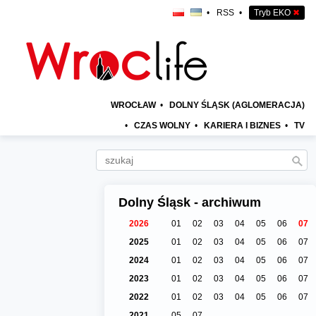
•
RSS
•
Tryb EKO
✖
WROCŁAW
•
DOLNY ŚLĄSK (AGLOMERACJA)
•
CZAS WOLNY
•
KARIERA I BIZNES
•
TV
Dolny Śląsk - archiwum
2026
01
02
03
04
05
06
07
2025
01
02
03
04
05
06
07
2024
01
02
03
04
05
06
07
2023
01
02
03
04
05
06
07
2022
01
02
03
04
05
06
07
2021
05
07