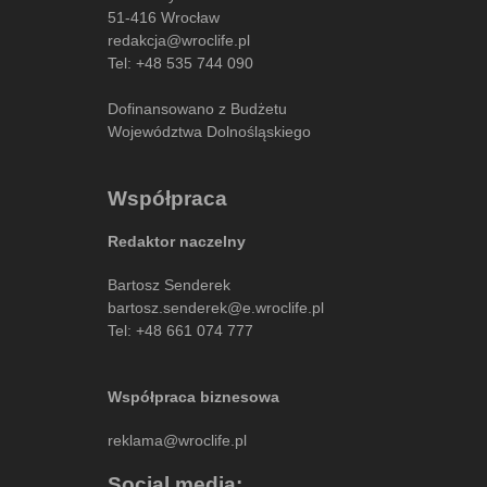
51-416 Wrocław
redakcja@wroclife.pl
Tel:
+48 535 744 090
Dofinansowano z Budżetu
Województwa Dolnośląskiego
Współpraca
Redaktor naczelny
Bartosz Senderek
bartosz.senderek@e.wroclife.pl
Tel:
+48 661 074 777
Współpraca biznesowa
reklama@wroclife.pl
Social media: