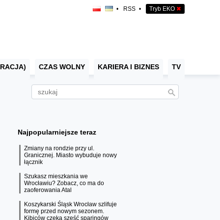
•
RSS
•
Tryb EKO
✖
RACJA)
CZAS WOLNY
KARIERA I BIZNES
TV
Najpopularniejsze teraz
Zmiany na rondzie przy ul.
Granicznej. Miasto wybuduje nowy
łącznik
Szukasz mieszkania we
Wrocławiu? Zobacz, co ma do
zaoferowania Atal
Koszykarski Śląsk Wrocław szlifuje
formę przed nowym sezonem.
Kibiców czeka sześć sparingów