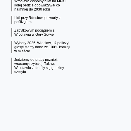
Wrocław: Wspólny bilet na MPK i
kolej będzie obowiązywał co
najmniej do 2030 roku
Lidl przy Rdestowej otwarty z
poślizgiem
Zabytkowym pociągiem z
Wrocławia w Góry Sowie
Wybory 2025: Wrocław już policzył
głosy! Mamy dane ze 100% komisji
w mieście
Jedziemy do pracy później,
wracamy szybciej. Tak we
Wrocławiu zmieniły się godziny
szczytu