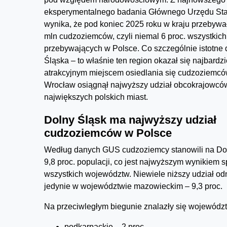
eksperymentalnego badania Głównego Urzędu Sta
wynika, że pod koniec 2025 roku w kraju przebywał
mln cudzoziemców, czyli niemal 6 proc. wszystkic
przebywających w Polsce. Co szczególnie istotne
Śląska – to właśnie ten region okazał się najbardzi
atrakcyjnym miejscem osiedlania się cudzoziemcó
Wrocław osiągnął najwyższy udział obcokrajowcó
największych polskich miast.
Dolny Śląsk ma najwyższy udział
cudzoziemców w Polsce
Według danych GUS cudzoziemcy stanowili na Do
9,8 proc. populacji, co jest najwyższym wynikiem 
wszystkich województw. Niewiele niższy udział o
jedynie w województwie mazowieckim – 9,3 proc.
Na przeciwległym biegunie znalazły się wojewódz
podkarpackie – 2 proc.,