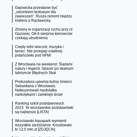
Gajowicka przestanie być
„odcinkiem testowym dla
zawieszeń”. Rusza remont między
Hallera a Racławicką
Zmiany w organizacji ruchu przy ul.
Gazowej. Od 8 sierpnia kierowców
czekają utrudnienia
Ciepły letni wieczór, muzyka i
taniec. Nie przegap ostatniej
potańcówki pod NFM!
Z Wrocławia na weekend: Śladami
natury i legend. Spacer po skalnym
labiryncie Błędnych Skał
Prokuratura ujawnia kulisy śmierci
Sebastiana z Wrocławia.
Nafaszerowali nastolatka
narkotykami i zamknęli drzwi
Ranking szkół podstawowych
2023. Te wrocławskie podstawówki
są najlepsze [LISTA]
Wrocławski Aquapark wymienił
wszystkie zjeżdżalnie. Kosztowało
to 12,5 mln zł [ZDJĘCIA]