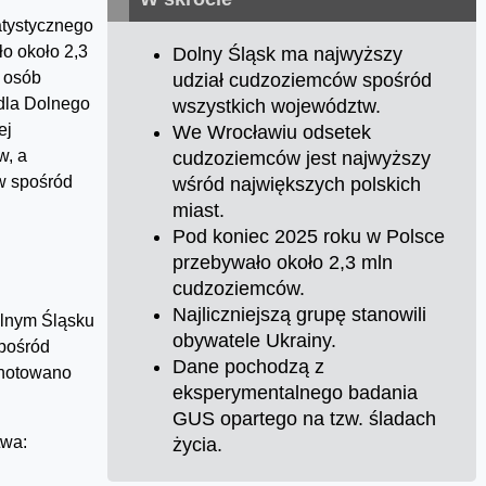
tystycznego
o około 2,3
Dolny Śląsk ma najwyższy
h osób
udział cudzoziemców spośród
 dla Dolnego
wszystkich województw.
ej
We Wrocławiu odsetek
w, a
cudzoziemców jest najwyższy
w spośród
wśród największych polskich
miast.
Pod koniec 2025 roku w Polsce
przebywało około 2,3 mln
cudzoziemców.
Najliczniejszą grupę stanowili
lnym Śląsku
obywatele Ukrainy.
spośród
Dane pochodzą z
dnotowano
eksperymentalnego badania
GUS opartego na tzw. śladach
twa:
życia.