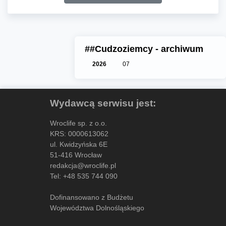
##Cudzoziemcy - archiwum
2026
07
Wydawcą serwisu jest:
Wroclife sp. z o.o.
KRS: 0000613062
ul. Kwidzyńska 6E
51-416 Wrocław
redakcja@wroclife.pl
Tel:
+48 535 744 090
Dofinansowano z Budżetu
Województwa Dolnośląskiego