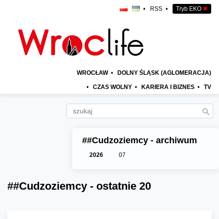
•
RSS
•
Tryb EKO
✖
WROCŁAW
•
DOLNY ŚLĄSK (AGLOMERACJA)
•
CZAS WOLNY
•
KARIERA I BIZNES
•
TV
##Cudzoziemcy - archiwum
2026
07
##Cudzoziemcy - ostatnie 20