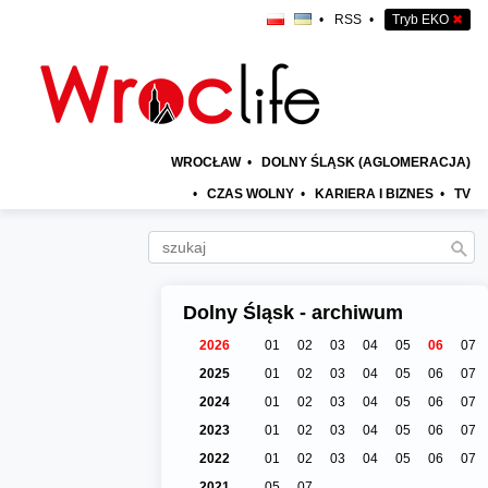
•
RSS
•
Tryb EKO
✖
WROCŁAW
•
DOLNY ŚLĄSK (AGLOMERACJA)
•
CZAS WOLNY
•
KARIERA I BIZNES
•
TV
Dolny Śląsk - archiwum
2026
01
02
03
04
05
06
07
2025
01
02
03
04
05
06
07
2024
01
02
03
04
05
06
07
2023
01
02
03
04
05
06
07
2022
01
02
03
04
05
06
07
2021
05
07