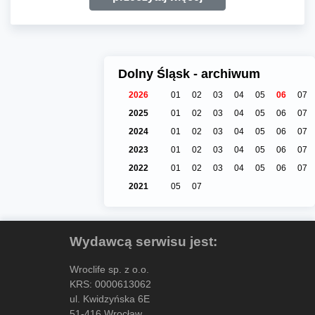
Dolny Śląsk - archiwum
2026
01
02
03
04
05
06
07
2025
01
02
03
04
05
06
07
2024
01
02
03
04
05
06
07
2023
01
02
03
04
05
06
07
2022
01
02
03
04
05
06
07
2021
05
07
Wydawcą serwisu jest:
Wroclife sp. z o.o.
KRS: 0000613062
ul. Kwidzyńska 6E
51-416 Wrocław