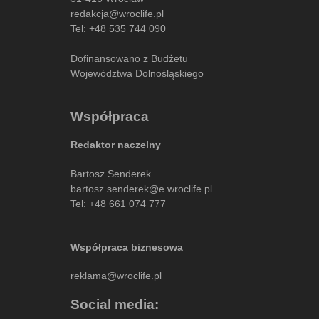
redakcja@wroclife.pl
Tel:
+48 535 744 090
Dofinansowano z Budżetu
Województwa Dolnośląskiego
Współpraca
Redaktor naczelny
Bartosz Senderek
bartosz.senderek@e.wroclife.pl
Tel:
+48 661 074 777
Współpraca biznesowa
reklama@wroclife.pl
Social media: