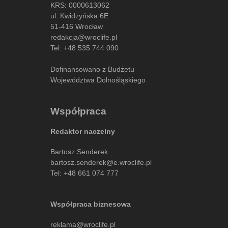
KRS: 0000613062
ul. Kwidzyńska 6E
51-416 Wrocław
redakcja@wroclife.pl
Tel:
+48 535 744 090
Dofinansowano z Budżetu
Województwa Dolnośląskiego
Współpraca
Redaktor naczelny
Bartosz Senderek
bartosz.senderek@e.wroclife.pl
Tel:
+48 661 074 777
Współpraca biznesowa
reklama@wroclife.pl