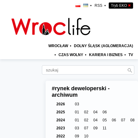
•
RSS
•
Tryb EKO
✖
WROCŁAW
•
DOLNY ŚLĄSK (AGLOMERACJA)
•
CZAS WOLNY
•
KARIERA I BIZNES
•
TV
#rynek deweloperski -
archiwum
2026
03
2025
01
02
04
06
2024
01
02
04
05
06
07
08
2023
03
07
09
11
2022
09
10