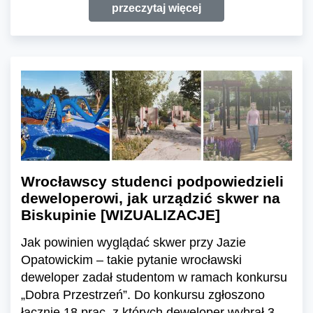
przeczytaj więcej
Wrocławscy studenci podpowiedzieli
deweloperowi, jak urządzić skwer na
Biskupinie [WIZUALIZACJE]
Jak powinien wyglądać skwer przy Jazie
Opatowickim – takie pytanie wrocławski
deweloper zadał studentom w ramach konkursu
„Dobra Przestrzeń”. Do konkursu zgłoszono
łącznie 18 prac, z których deweloper wybrał 3.