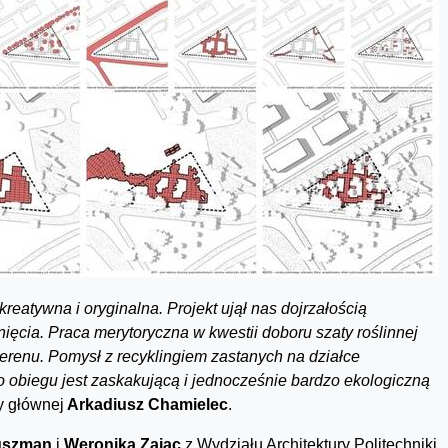
reatywna i oryginalna. Projekt ujął nas dojrzałością
nięcia. Praca merytoryczna w kwestii doboru szaty roślinnej
terenu. Pomysł z recyklingiem zastanych na działce
 obiegu jest zaskakującą i jednocześnie bardzo ekologiczną
y głównej
Arkadiusz Chamielec
.
Kuszman
i
Weronika Zając
z Wydziału Architektury Politechniki