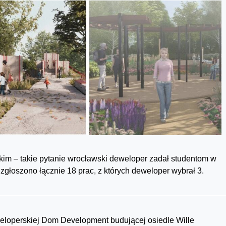
kim – takie pytanie wrocławski deweloper zadał studentom w
głoszono łącznie 18 prac, z których deweloper wybrał 3.
eweloperskiej Dom Development budującej osiedle Wille