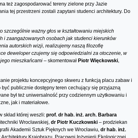
ma też zagospodarować tereny zielone przy Jazie
a tej przestrzeni zostali zapytani studenci architektury. Do
to szczególnie ważny głos w kształtowaniu miejskich
ch i zaangażowanych osobach jak studenci kierunków
ia autorskich wizji, realizujemy naszą filozofię
e deweloper czujemy się odpowiedzialni za otoczenie, w
z jego mieszkańcami
– skomentował
Piotr Więckowski
,
anie projektu koncepcyjnego skweru z funkcją placu zabaw i
o być publicznie dostępny teren cechujący się przyjazną
ane był też uniwersalność przy codziennym użytkowaniu i
zne, jak i materiałowe.
 skład której weszli:
prof. dr hab. inż. arch. Barbara
itechniki Wrocławskiej,
dr Piotr Kuczkowski
– prodziekan
grafii Akademii Sztuk Pięknych we Wrocławiu,
dr hab. inż.
Architektury Krajobrazu, Pracowni Inżynierii Ekologicznej