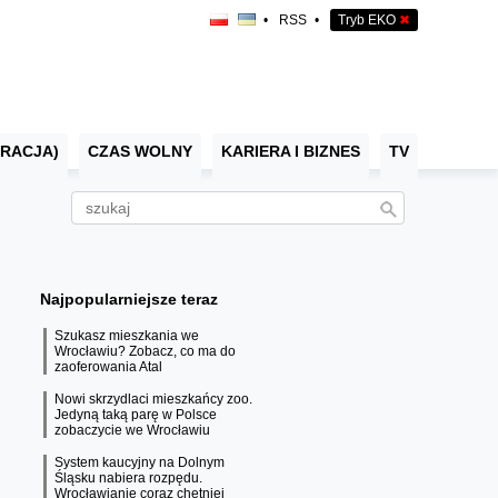
•
RSS
•
Tryb EKO
✖
RACJA)
CZAS WOLNY
KARIERA I BIZNES
TV
Najpopularniejsze teraz
Szukasz mieszkania we
Wrocławiu? Zobacz, co ma do
zaoferowania Atal
Nowi skrzydlaci mieszkańcy zoo.
Jedyną taką parę w Polsce
zobaczycie we Wrocławiu
System kaucyjny na Dolnym
Śląsku nabiera rozpędu.
Wrocławianie coraz chętniej