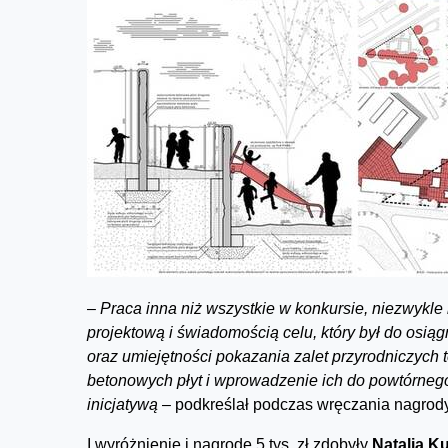
–
Praca inna niż wszystkie w konkursie, niezwykle k
projektową i świadomością celu, który był do osiąg
oraz umiejętności pokazania zalet przyrodniczych 
betonowych płyt i wprowadzenie ich do powtórnego
inicjatywą
– podkreślał podczas wręczania nagrod
I wyróżnienie i nagrodę 5 tys. zł zdobyły
Natalia 