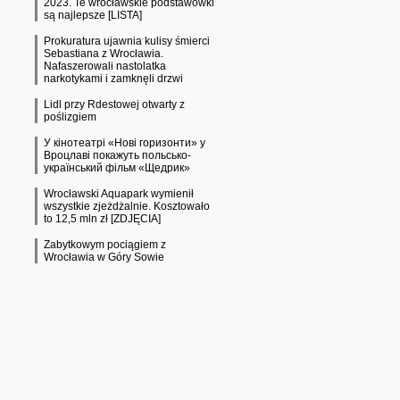
2023. Te wrocławskie podstawówki
są najlepsze [LISTA]
Prokuratura ujawnia kulisy śmierci
Sebastiana z Wrocławia.
Nafaszerowali nastolatka
narkotykami i zamknęli drzwi
Lidl przy Rdestowej otwarty z
poślizgiem
У кінотеатрі «Нові горизонти» у
Вроцлаві покажуть польсько-
український фільм «Щедрик»
Wrocławski Aquapark wymienił
wszystkie zjeżdżalnie. Kosztowało
to 12,5 mln zł [ZDJĘCIA]
Zabytkowym pociągiem z
Wrocławia w Góry Sowie