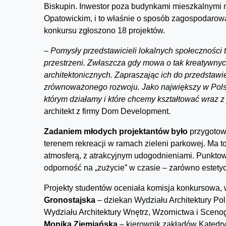
Biskupin. Inwestor poza budynkami mieszkalnymi 
Opatowickim, i to właśnie o sposób zagospodarowani
konkursu zgłoszono 18 projektów.
–
Pomysły przedstawicieli lokalnych społeczności 
przestrzeni. Zwłaszcza gdy mowa o tak kreatywny
architektonicznych. Zapraszając ich do przedstawien
zrównoważonego rozwoju. Jako największy w Polsc
którym działamy i które chcemy kształtować wraz 
architekt z firmy Dom Development.
Zadaniem młodych projektantów było
przygotow
terenem rekreacji w ramach zieleni parkowej. Ma t
atmosferą, z atrakcyjnym udogodnieniami. Punktow
odporność na „zużycie” w czasie – zarówno estetyc
Projekty studentów oceniała komisja konkursowa, w
Gronostajska
– dziekan Wydziału Architektury Pol
Wydziału Architektury Wnętrz, Wzornictwa i Sceno
Monika Ziemiańska
– kierownik zakładów Katedry 