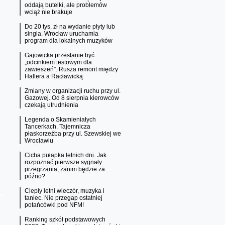
oddają butelki, ale problemów
wciąż nie brakuje
Do 20 tys. zł na wydanie płyty lub
singla. Wrocław uruchamia
program dla lokalnych muzyków
Gajowicka przestanie być
„odcinkiem testowym dla
zawieszeń”. Rusza remont między
Hallera a Racławicką
Zmiany w organizacji ruchu przy ul.
Gazowej. Od 8 sierpnia kierowców
czekają utrudnienia
Legenda o Skamieniałych
Tancerkach. Tajemnicza
płaskorzeźba przy ul. Szewskiej we
Wrocławiu
Cicha pułapka letnich dni. Jak
rozpoznać pierwsze sygnały
przegrzania, zanim będzie za
późno?
Ciepły letni wieczór, muzyka i
taniec. Nie przegap ostatniej
potańcówki pod NFM!
Ranking szkół podstawowych