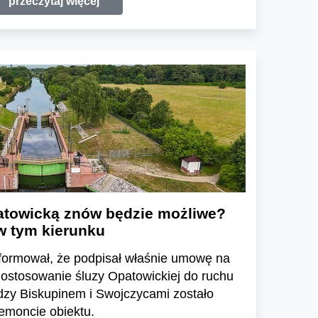
przeczytaj więcej
patowicką znów będzie możliwe?
w tym kierunku
ormował, że podpisał właśnie umowę na
dostosowanie śluzy Opatowickiej do ruchu
dzy Biskupinem i Swojczycami zostało
emoncie obiektu.