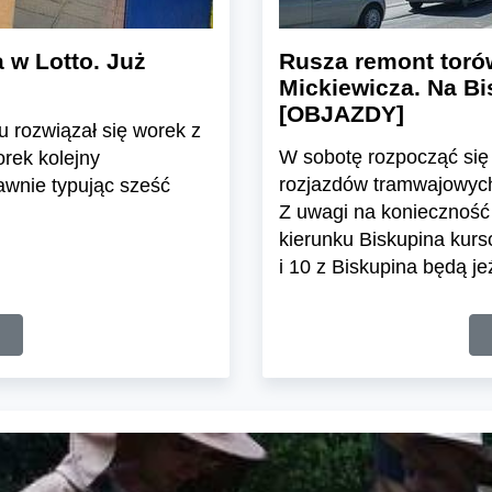
 w Lotto. Już
Rusza remont toró
Mickiewicza. Na B
[OBJAZDY]
u rozwiązał się worek z
W sobotę rozpocząć się
rek kolejny
rozjazdów tramwajowych 
awnie typując sześć
Z uwagi na konieczność
kierunku Biskupina kurso
i 10 z Biskupina będą j