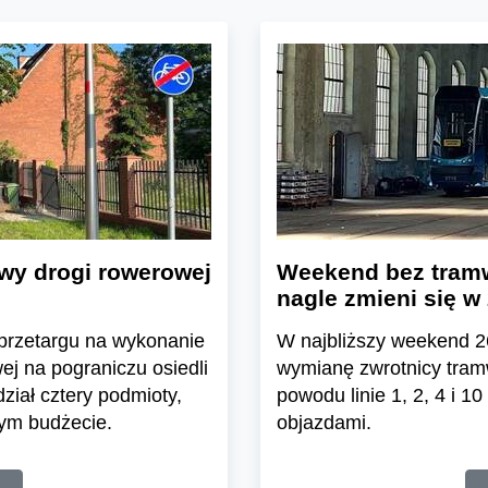
wy drogi rowerowej
Weekend bez tramw
nagle zmieni się w 
 przetargu na wykonanie
W najbliższy weekend 2
ej na pograniczu osiedli
wymianę zwrotnicy tram
ział cztery podmioty,
powodu linie 1, 2, 4 i 1
nym budżecie.
objazdami.