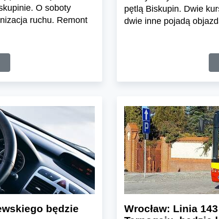
skupinie. O soboty
pętlą Biskupin. Dwie ku
nizacja ruchu. Remont
dwie inne pojadą objazd
ewskiego będzie
Wrocław: Linia 143