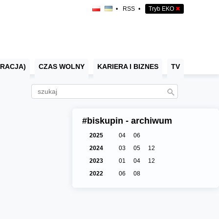
•
RSS
•
Tryb EKO
✖
RACJA)
CZAS WOLNY
KARIERA I BIZNES
TV
#biskupin - archiwum
2025
04
06
2024
03
05
12
2023
01
04
12
2022
06
08