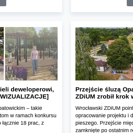
eli deweloperowi,
Przejście śluzą O
e [WIZUALIZACJE]
ZDiUM zrobił krok 
atowickim – takie
Wrocławski ZDiUM poinf
ntom w ramach konkursu
opracowanie projektu i 
łącznie 18 prac, z
pieszego. Przejście mię
zamknięte po ostatnim r