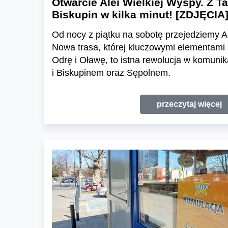
Otwarcie Alei Wielkiej Wyspy. Z T
Biskupin w kilka minut! [ZDJĘCIA
Od nocy z piątku na sobotę przejedziemy A
Nowa trasa, której kluczowymi elementami
Odrę i Oławę, to istna rewolucja w komuni
i Biskupinem oraz Sępolnem.
przeczytaj więcej