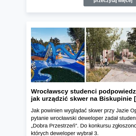
przeczytaj więcej
Wrocławscy studenci podpowiedzi
jak urządzić skwer na Biskupini
Jak powinien wyglądać skwer przy Jazie Op
pytanie wrocławski deweloper zadał stude
„Dobra Przestrzeń”. Do konkursu zgłoszono 
których deweloper wybrał 3.