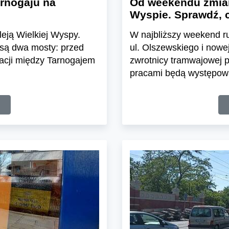
arnogaju na
Od weekendu zmian
]
Wyspie. Sprawdź, c
leją Wielkiej Wyspy.
W najbliższy weekend ru
 są dwa mosty: przed
ul. Olszewskiego i nowe
kacji między Tarnogajem
zwrotnicy tramwajowej p
pracami będą występowa