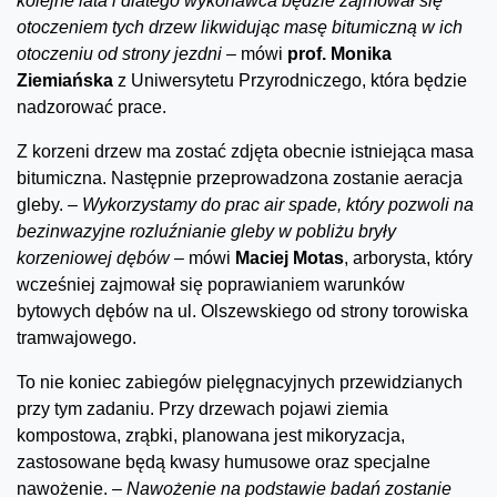
kolejne lata i dlatego wykonawca będzie zajmował się
otoczeniem tych drzew likwidując masę bitumiczną w ich
otoczeniu od strony jezdni –
mówi
prof. Monika
Ziemiańska
z Uniwersytetu Przyrodniczego, która będzie
nadzorować prace.
Z korzeni drzew ma zostać zdjęta obecnie istniejąca masa
bitumiczna. Następnie przeprowadzona zostanie aeracja
gleby.
– Wykorzystamy do prac air spade, który pozwoli na
bezinwazyjne rozluźnianie gleby w pobliżu bryły
korzeniowej dębów –
mówi
Maciej Motas
, arborysta, który
wcześniej zajmował się poprawianiem warunków
bytowych dębów na ul. Olszewskiego od strony torowiska
tramwajowego.
To nie koniec zabiegów pielęgnacyjnych przewidzianych
przy tym zadaniu. Przy drzewach pojawi ziemia
kompostowa, zrąbki, planowana jest mikoryzacja,
zastosowane będą kwasy humusowe oraz specjalne
nawożenie.
– Nawożenie na podstawie badań zostanie