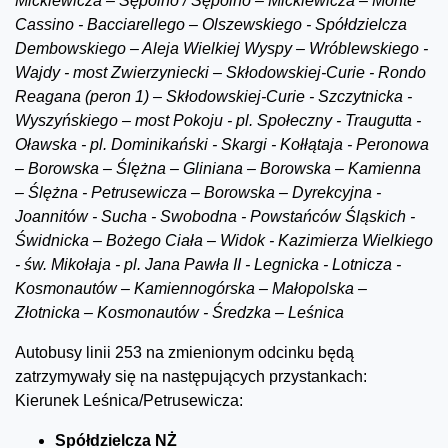
Mickiewicza – Sępolno / Sępolno – Mickiewicza – Monte
Cassino - Bacciarellego – Olszewskiego - Spółdzielcza
Dembowskiego – Aleja Wielkiej Wyspy – Wróblewskiego -
Wajdy - most Zwierzyniecki – Skłodowskiej-Curie - Rondo
Reagana (peron 1) – Skłodowskiej-Curie - Szczytnicka -
Wyszyńskiego – most Pokoju - pl. Społeczny - Traugutta -
Oławska - pl. Dominikański - Skargi - Kołłątaja - Peronowa
– Borowska – Ślężna – Gliniana – Borowska – Kamienna
– Ślężna - Petrusewicza – Borowska – Dyrekcyjna -
Joannitów - Sucha - Swobodna - Powstańców Śląskich -
Świdnicka – Bożego Ciała – Widok - Kazimierza Wielkiego
- św. Mikołaja - pl. Jana Pawła II - Legnicka - Lotnicza -
Kosmonautów – Kamiennogórska – Małopolska –
Złotnicka – Kosmonautów - Średzka – Leśnica
Autobusy linii 253 na zmienionym odcinku będą
zatrzymywały się na następujących przystankach:
Kierunek Leśnica/Petrusewicza:
Spółdzielcza NŻ