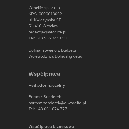
Wroclife sp. z o.o.
KRS: 0000613062
ul. Kwidzyńska 6E
51-416 Wrocław
redakcja@wroclife.pl
Tel:
+48 535 744 090
Dofinansowano z Budżetu
Województwa Dolnośląskiego
Współpraca
Redaktor naczelny
Bartosz Senderek
bartosz.senderek@e.wroclife.pl
Tel:
+48 661 074 777
Współpraca biznesowa