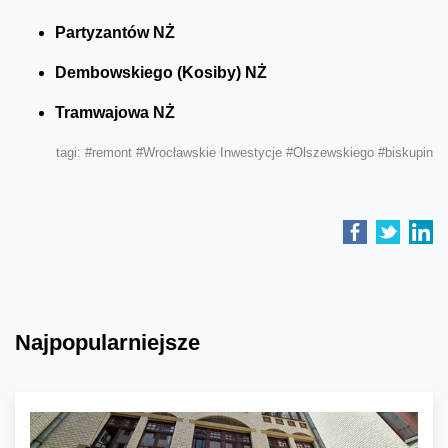
Partyzantów NŻ
Dembowskiego (Kosiby) NŻ
Tramwajowa NŻ
tagi:
#remont
#Wrocławskie Inwestycje
#Olszewskiego
#biskupin
Najpopularniejsze