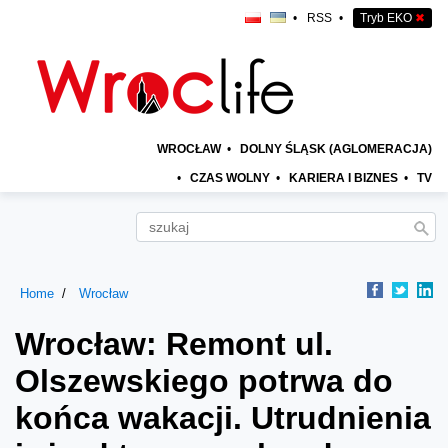
•
RSS
•
Tryb EKO
✖
WROCŁAW
•
DOLNY ŚLĄSK (AGLOMERACJA)
•
CZAS WOLNY
•
KARIERA I BIZNES
•
TV
Home
Wrocław
Wrocław: Remont ul.
Olszewskiego potrwa do
końca wakacji. Utrudnienia