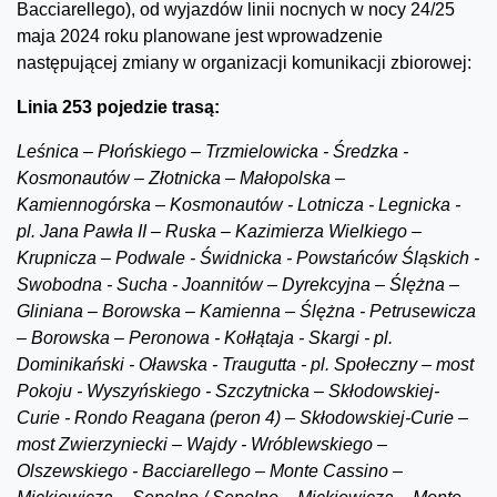
Bacciarellego), od wyjazdów linii nocnych w nocy 24/25
maja 2024 roku planowane jest wprowadzenie
następującej zmiany w organizacji komunikacji zbiorowej:
Linia 253 pojedzie trasą:
Leśnica – Płońskiego – Trzmielowicka - Średzka -
Kosmonautów – Złotnicka – Małopolska –
Kamiennogórska – Kosmonautów - Lotnicza - Legnicka -
pl. Jana Pawła II – Ruska – Kazimierza Wielkiego –
Krupnicza – Podwale - Świdnicka - Powstańców Śląskich -
Swobodna - Sucha - Joannitów – Dyrekcyjna – Ślężna –
Gliniana – Borowska – Kamienna – Ślężna - Petrusewicza
– Borowska – Peronowa - Kołłątaja - Skargi - pl.
Dominikański - Oławska - Traugutta - pl. Społeczny – most
Pokoju - Wyszyńskiego - Szczytnicka – Skłodowskiej-
Curie - Rondo Reagana (peron 4) – Skłodowskiej-Curie –
most Zwierzyniecki – Wajdy - Wróblewskiego –
Olszewskiego - Bacciarellego – Monte Cassino –