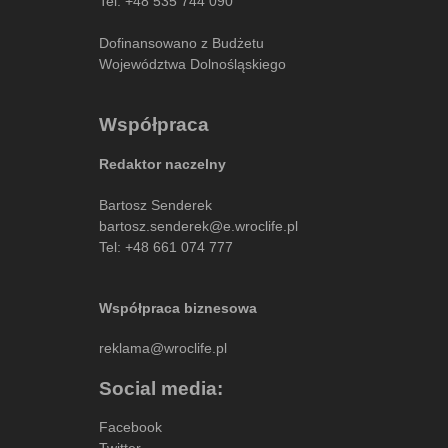
Tel:
+48 535 744 090
Dofinansowano z Budżetu
Województwa Dolnośląskiego
Współpraca
Redaktor naczelny
Bartosz Senderek
bartosz.senderek@e.wroclife.pl
Tel:
+48 661 074 777
Współpraca biznesowa
reklama@wroclife.pl
Social media:
Facebook