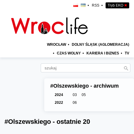
•
RSS
•
Tryb EKO
✖
WROCŁAW
•
DOLNY ŚLĄSK (AGLOMERACJA)
•
CZAS WOLNY
•
KARIERA I BIZNES
•
TV
#Olszewskiego - archiwum
2024
03
05
2022
06
#Olszewskiego - ostatnie 20