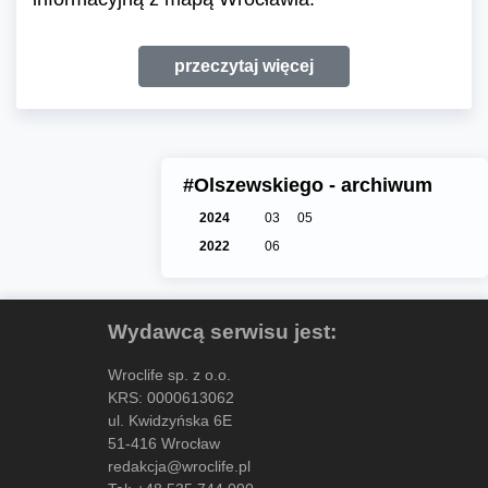
przeczytaj więcej
#Olszewskiego - archiwum
2024
03
05
2022
06
Wydawcą serwisu jest:
Wroclife sp. z o.o.
KRS: 0000613062
ul. Kwidzyńska 6E
51-416 Wrocław
redakcja@wroclife.pl