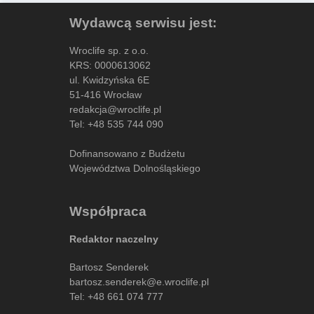
Wydawcą serwisu jest:
Wroclife sp. z o.o.
KRS: 0000613062
ul. Kwidzyńska 6E
51-416 Wrocław
redakcja@wroclife.pl
Tel:
+48 535 744 090
Dofinansowano z Budżetu
Województwa Dolnośląskiego
Współpraca
Redaktor naczelny
Bartosz Senderek
bartosz.senderek@e.wroclife.pl
Tel:
+48 661 074 777