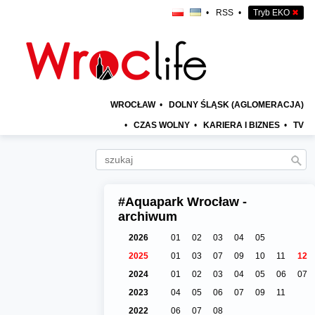
•
RSS
•
Tryb EKO
✖
WROCŁAW
•
DOLNY ŚLĄSK (AGLOMERACJA)
•
CZAS WOLNY
•
KARIERA I BIZNES
•
TV
#Aquapark Wrocław -
archiwum
2026
01
02
03
04
05
2025
01
03
07
09
10
11
12
2024
01
02
03
04
05
06
07
2023
04
05
06
07
09
11
2022
06
07
08