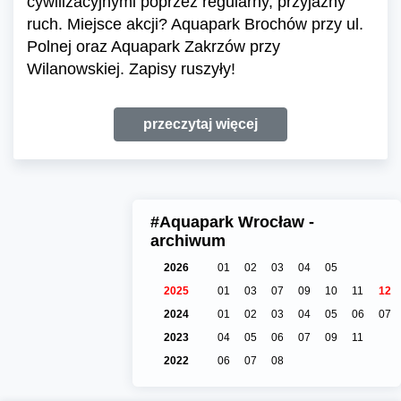
cywilizacyjnymi poprzez regularny, przyjazny
ruch. Miejsce akcji? Aquapark Brochów przy ul.
Polnej oraz Aquapark Zakrzów przy
Wilanowskiej. Zapisy ruszyły!
przeczytaj więcej
#Aquapark Wrocław -
archiwum
2026
01
02
03
04
05
2025
01
03
07
09
10
11
12
2024
01
02
03
04
05
06
07
2023
04
05
06
07
09
11
2022
06
07
08