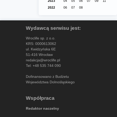
2023
04
05
06
07
09
11
2022
06
07
08
Wydawcą serwisu jest:
Wroclife sp. z o.o.
KRS: 0000613062
ul. Kwidzyńska 6E
51-416 Wrocław
redakcja@wroclife.pl
Tel:
+48 535 744 090
Dofinansowano z Budżetu
Województwa Dolnośląskiego
Współpraca
Redaktor naczelny