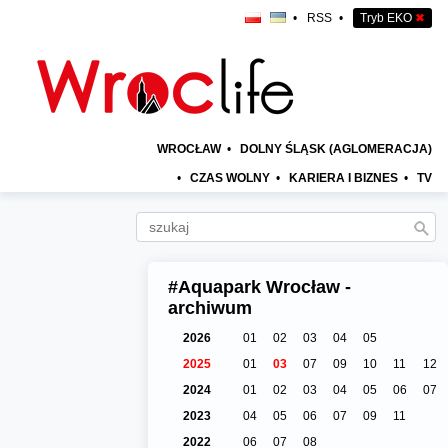
•
RSS
•
Tryb EKO
✖
WROCŁAW
•
DOLNY ŚLĄSK (AGLOMERACJA)
•
CZAS WOLNY
•
KARIERA I BIZNES
•
TV
#Aquapark Wrocław -
archiwum
2026
01
02
03
04
05
2025
01
03
07
09
10
11
12
2024
01
02
03
04
05
06
07
2023
04
05
06
07
09
11
2022
06
07
08