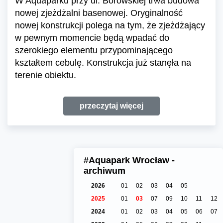
W Aquaparku przy ul. Borowskiej trwa budowa
nowej zjeżdżalni basenowej. Oryginalność
nowej konstrukcji polega na tym, że zjeżdżający
w pewnym momencie będą wpadać do
szerokiego elementu przypominającego
kształtem cebulę. Konstrukcja już stanęła na
terenie obiektu.
przeczytaj więcej
#Aquapark Wrocław -
archiwum
2026
01
02
03
04
05
2025
01
03
07
09
10
11
12
2024
01
02
03
04
05
06
07