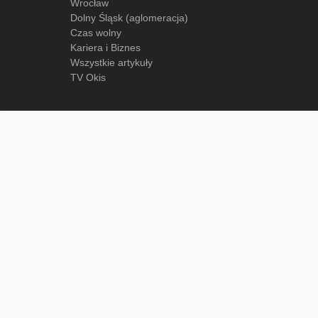
Wrocław
Dolny Śląsk (aglomeracja)
Czas wolny
Kariera i Biznes
Wszystkie artykuły
TV Okis