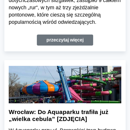
dotychczasowych ślizgawek, zastąpiło 9 całkiem
nowych „rur”, w tym aż trzy zjeżdżalnie
pontonowe, które cieszą się szczególną
popularnością wśród odwiedzających.
przeczytaj więcej
Wrocław: Do Aquaparku trafiła już
„wielka cebula” [ZDJĘCIA]