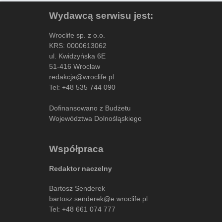
Wydawcą serwisu jest:
Wroclife sp. z o.o.
KRS: 0000613062
ul. Kwidzyńska 6E
51-416 Wrocław
redakcja@wroclife.pl
Tel:
+48 535 744 090
Dofinansowano z Budżetu
Województwa Dolnośląskiego
Współpraca
Redaktor naczelny
Bartosz Senderek
bartosz.senderek@e.wroclife.pl
Tel:
+48 661 074 777