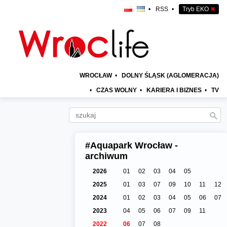
•
RSS
•
Tryb EKO
✖
WROCŁAW
•
DOLNY ŚLĄSK (AGLOMERACJA)
•
CZAS WOLNY
•
KARIERA I BIZNES
•
TV
#Aquapark Wrocław -
archiwum
2026
01
02
03
04
05
2025
01
03
07
09
10
11
12
2024
01
02
03
04
05
06
07
2023
04
05
06
07
09
11
2022
06
07
08