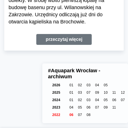
obiekty. W środę wbito pierwszą łopatę na
budowę basenu przy ul. Wilanowskiej na
Zakrzowie. Urzędnicy odliczają już dni do
otwarcia kąpieliska na Brochowie.
przeczytaj więcej
#Aquapark Wrocław -
archiwum
2026
01
02
03
04
05
2025
01
03
07
09
10
11
12
2024
01
02
03
04
05
06
07
2023
04
05
06
07
09
11
2022
06
07
08